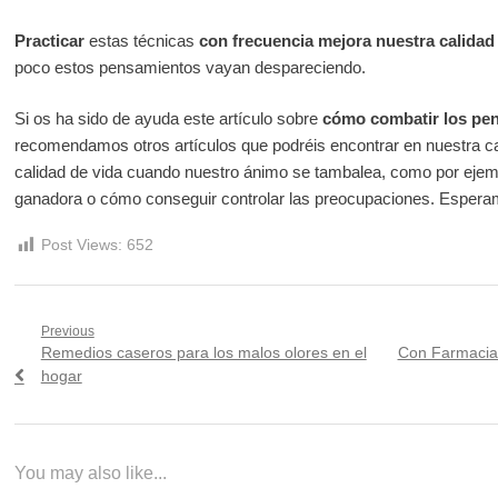
Practicar
estas técnicas
con frecuencia mejora nuestra calidad
poco estos pensamientos vayan despareciendo.
Si os ha sido de ayuda este artículo sobre
cómo combatir los pe
recomendamos otros artículos que podréis encontrar en nuestra ca
calidad de vida cuando nuestro ánimo se tambalea, como por eje
ganadora o cómo conseguir controlar las preocupaciones. Esper
Post Views:
652
Navegación
Previous
Previous
Next
Remedios caseros para los malos olores en el
Con Farmacias
de
post:
post:
hogar
entradas
You may also like...