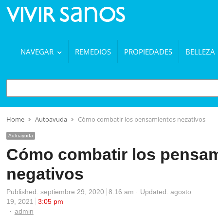
NAVEGAR
REMEDIOS
PROPIEDADES
BELLEZA
BUSCAR
Home
Autoayuda
Cómo combatir los pensamientos negativos
Autoayuda
Cómo combatir los pensa
negativos
Published:
septiembre 29, 2020
8:16 am
Updated: agosto
19, 2021
3:05 pm
Author
admin