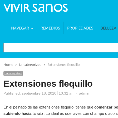
NAVEGAR
REMEDIOS
PROPIEDADES
BELLEZA
BUSCAR
Home
Uncategorized
Extensiones flequillo
Uncategorized
Extensiones flequillo
Author
Published:
septiembre 18, 2020
10:32 am
admin
En el peinado de las extensiones flequillo, tienes que
comenzar por 
subiendo hacia la raíz.
Lo ideal es que laves con champú o acondi