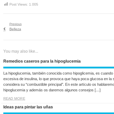
Post Views:
1.005
Navegación
Previous
Previous
Belleza
de
post:
entradas
You may also like...
Remedios caseros para la hipoglucemia
La hipoglucemia, también conocida como hipoglicemia, es cuando 
excesiva de insulina, lo que provoca que haya poca glucosa en la s
considera su “combustible principal”. En este artículo os hablare
hipoglucemia y además os daremos algunos consejos […]
READ MORE
Ideas para pintar las uñas