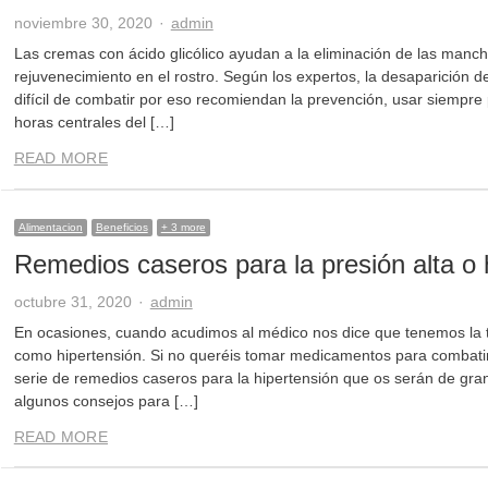
Author
noviembre 30, 2020
admin
Las cremas con ácido glicólico ayudan a la eliminación de las manch
rejuvenecimiento en el rostro. Según los expertos, la desaparición d
difícil de combatir por eso recomiendan la prevención, usar siempre 
horas centrales del […]
READ MORE
Alimentacion
Beneficios
+ 3 more
Remedios caseros para la presión alta o 
Author
octubre 31, 2020
admin
En ocasiones, cuando acudimos al médico nos dice que tenemos la t
como hipertensión. Si no queréis tomar medicamentos para combatir
serie de remedios caseros para la hipertensión que os serán de gr
algunos consejos para […]
READ MORE