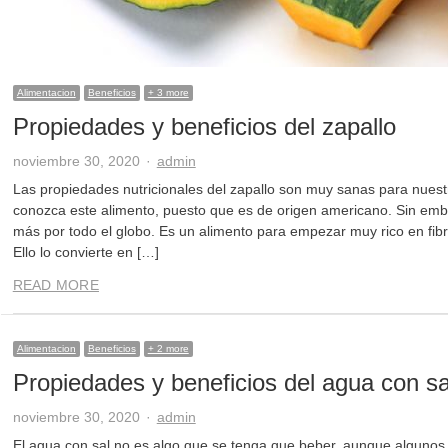
Alimentacion
Beneficios
+ 3 more
Propiedades y beneficios del zapallo
Author
noviembre 30, 2020
admin
Las propiedades nutricionales del zapallo son muy sanas para nues
conozca este alimento, puesto que es de origen americano. Sin em
más por todo el globo. Es un alimento para empezar muy rico en fibr
Ello lo convierte en […]
READ MORE
Alimentacion
Beneficios
+ 2 more
Propiedades y beneficios del agua con sa
Author
noviembre 30, 2020
admin
El agua con sal no es algo que se tenga que beber, aunque algunos