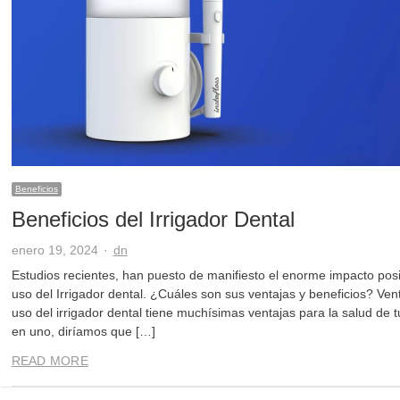
Beneficios
Beneficios del Irrigador Dental
Author
enero 19, 2024
dn
Estudios recientes, han puesto de manifiesto el enorme impacto posit
uso del Irrigador dental. ¿Cuáles son sus ventajas y beneficios? Vent
uso del irrigador dental tiene muchísimas ventajas para la salud de 
en uno, diríamos que […]
READ MORE