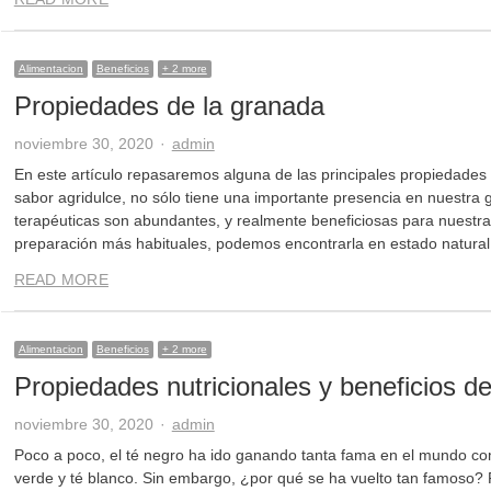
Alimentacion
Beneficios
+ 2 more
Propiedades de la granada
Author
noviembre 30, 2020
admin
En este artículo repasaremos alguna de las principales propiedades 
sabor agridulce, no sólo tiene una importante presencia en nuestra 
terapéuticas son abundantes, y realmente beneficiosas para nuestra
preparación más habituales, podemos encontrarla en estado natura
READ MORE
Alimentacion
Beneficios
+ 2 more
Propiedades nutricionales y beneficios de
Author
noviembre 30, 2020
admin
Poco a poco, el té negro ha ido ganando tanta fama en el mundo c
verde y té blanco. Sin embargo, ¿por qué se ha vuelto tan famoso? 