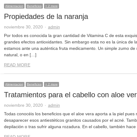
Alimentacion
Beneficios
+ 2 more
Propiedades de la naranja
Author
noviembre 30, 2020
admin
Por todos es conocida la gran cantidad de Vitamina C de esta exquisit
grandes efectos antioxidantes. Sin embargo esta no es la única de l
estamos ante una auténtica fruta medicamento. Un simple zumo de n
natural, o en […]
READ MORE
Alimentacion
Beneficios
+ 2 more
Tratamientos para el cabello con aloe ve
Author
noviembre 30, 2020
admin
Todas conocéis los beneficios que el aloe vera aporta a la piel pues 
desaparecer esos antiestéticos granitos causados por el acné. Tambi
depilación o tras sufrir alguna rozadura. En el cabello, también hace 
READ MORE