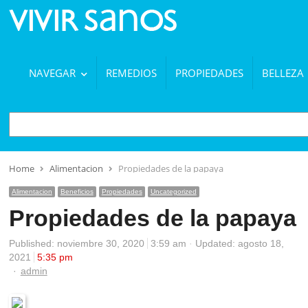
NAVEGAR
REMEDIOS
PROPIEDADES
BELLEZA
BUSCAR
Home
Alimentacion
Propiedades de la papaya
Alimentacion
Beneficios
Propiedades
Uncategorized
Propiedades de la papaya
Published:
noviembre 30, 2020
3:59 am
Updated: agosto 18,
2021
5:35 pm
Author
admin