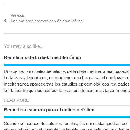
Navegación
Previous
Previous
Las mejores cremas con ácido glicólico
de
post:
entradas
You may also like...
Beneficios de la dieta mediterránea
Uno de los principales beneficios de la dieta mediterránea, basad
hortalizas y legumbres, es mantener una buena salud cardiovascula
mediterránea aparece tras los estudios epidemiológicos realizado
se demostró que los países de esa zona tenían unas tasas menor
READ MORE
Remedios caseros para el cólico nefrítico
Cuando se padece de cálculos renales, las conocidas piedras del ri
estos y obstruyen el paso de los líquidos que contienen, pueden suf