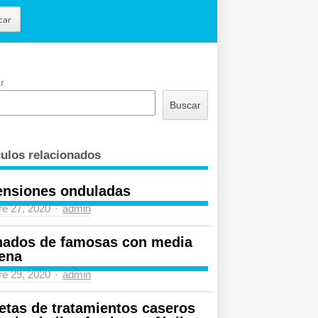
car
r
Buscar
culos relacionados
ensiones onduladas
Author
re 27, 2020
admin
nados de famosas con media
ena
Author
re 29, 2020
admin
etas de tratamientos caseros