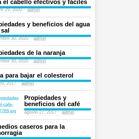
 el cabello efectivos y fáciles
Author
re 29, 2020
admin
piedades y beneficios del agua
 sal
Author
mbre 30, 2020
admin
piedades de la naranja
Author
mbre 30, 2020
admin
a para bajar el colesterol
Author
 28, 2017
admin
Propiedades y
beneficios del café
Author
agosto 27, 2017
admin
edios caseros para la
orragia