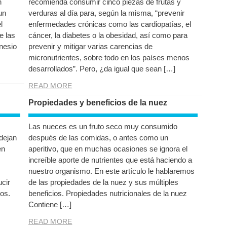
n
recomienda consumir cinco piezas de frutas y
un
verduras al día para, según la misma, “prevenir
l
enfermedades crónicas como las cardiopatías, el
e las
cáncer, la diabetes o la obesidad, así como para
nesio
prevenir y mitigar varias carencias de
micronutrientes, sobre todo en los países menos
desarrollados”. Pero, ¿da igual que sean […]
READ MORE
Propiedades y beneficios de la nuez
Las nueces es un fruto seco muy consumido
dejan
después de las comidas, o antes como un
en
aperitivo, que en muchas ocasiones se ignora el
increíble aporte de nutrientes que está haciendo a
nuestro organismo. En este artículo le hablaremos
ucir
de las propiedades de la nuez y sus múltiples
os.
beneficios. Propiedades nutricionales de la nuez
Contiene […]
READ MORE