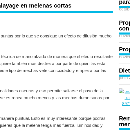
para
alayage en melenas cortas
octub
Pro
con
novie
s puntas por lo que se consigue un efecto de difusión mucho
Pro
 técnica de mano alzada de manera que el efecto resultante
novie
quiere también más destreza por parte de quien las está
Diet
s este tipo de mechas vete con cuidado y empieza por las
junio
nalidades oscuras y eso permite saltarse el paso de la
ste se estropea mucho menos y las mechas duran sanas por
Rem
e manera puntual. Esto es muy interesante porque podrás
men
 quieres que la melena tenga más fuerza, luminosidad y