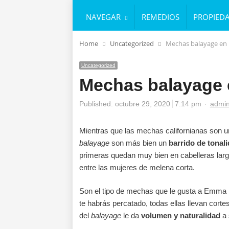
NAVEGAR
REMEDIOS
PROPIED
Home
Uncategorized
Mechas balayage en 
Uncategorized
Mechas balayage 
Autho
Published:
octubre 29, 2020
7:14 pm
admi
Mientras que las mechas californianas son un 
balayage
son más bien un
barrido de tonal
primeras quedan muy bien en cabelleras lar
entre las mujeres de melena corta.
Son el tipo de mechas que le gusta a Emma
te habrás percatado, todas ellas llevan cort
del
balayage
le da
volumen y naturalidad
a 