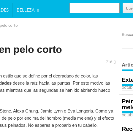
BUSCAR
Bus
ADES
BELLEZA
pelo corto
Busca
en pelo corto
r
n
716
Artí
estilo que se define por el degradado de color, las
Ext
idades
desde la raíz hacia las puntas. Por este motivo las
octub
gas mientras que las segundas se han ido abriendo hueco
Pei
mel
 Stone, Alexa Chung, Jamie Lynn o Eva Longoria. Como ya
octub
es de pelo por encima del hombro (media melena) y el efecto
sus peinados. No esperes a probarlo en tu cabello.
Rec