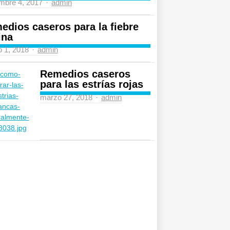
Author
mbre 4, 2017
admin
edios caseros para la fiebre
ina
Author
 1, 2018
admin
Remedios caseros
para las estrías rojas
Author
marzo 27, 2018
admin