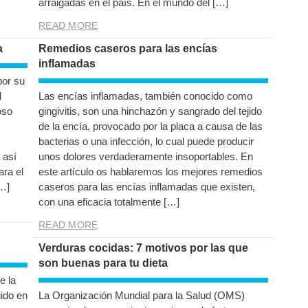
arraigadas en el país. En el mundo del […]
READ MORE
a
Remedios caseros para las encías
inflamadas
por su
l
Las encías inflamadas, también conocido como
oso
gingivitis, son una hinchazón y sangrado del tejido
de la encía, provocado por la placa a causa de las
bacterias o una infección, lo cual puede producir
 así
unos dolores verdaderamente insoportables. En
ara el
este artículo os hablaremos los mejores remedios
[…]
caseros para las encías inflamadas que existen,
con una eficacia totalmente […]
READ MORE
Verduras cocidas: 7 motivos por las que
son buenas para tu dieta
e la
uido en
La Organización Mundial para la Salud (OMS)