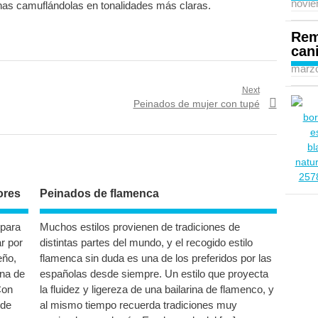
novie
nas camuflándolas en tonalidades más claras.
Rem
can
marzo
Next
Next
Peinados de mujer con tupé
post:
ores
Peinados de flamenca
 para
Muchos estilos provienen de tradiciones de
r por
distintas partes del mundo, y el recogido estilo
eño,
flamenca sin duda es una de los preferidos por las
una de
españolas desde siempre. Un estilo que proyecta
Con
la fluidez y ligereza de una bailarina de flamenco, y
 de
al mismo tiempo recuerda tradiciones muy