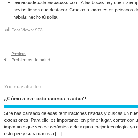
peinadosdebodapasoapaso.com: A las bodas hay que ir siempre
novias tienen que destacar. Gracias a todos estos peinados de
habrás hecho tú solita.
Post Views:
973
Navegación
Previous
Previous
Problemas de salud
de
post:
entradas
You may also like...
¿Cómo alisar extensiones rizadas?
Si te has cansado de esas terminaciones rizadas y buscas un nuev
extensiones. Para ello, es importante, en primer lugar, contar con 
importante que sea de cerámica o de alguna mejor tecnología, ya qu
estropee y sufra daños a […]