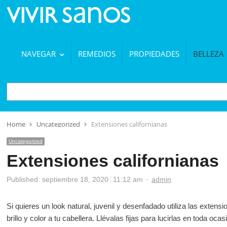
NAVEGAR
REMEDIOS
PROPIEDADES
BELLEZA
BUSCAR
Home
Uncategorized
Extensiones californianas
Uncategorized
Extensiones californianas
Author
Published:
septiembre 18, 2020
11:12 am
admin
Si quieres un look natural, juvenil y desenfadado utiliza las extens
brillo y color a tu cabellera. Llévalas fijas para lucirlas en toda o