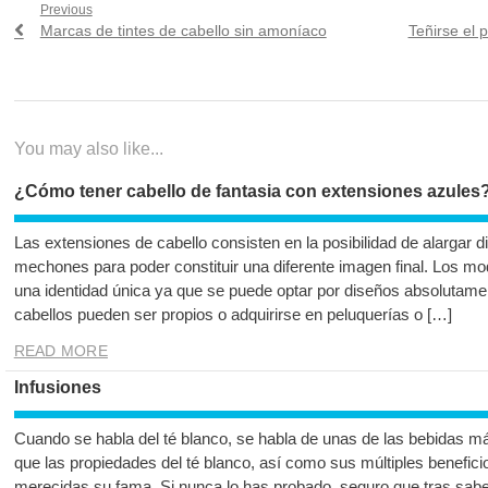
Navegación
Previous
Previous
Next
Marcas de tintes de cabello sin amoníaco
Teñirse el 
de
post:
post:
entradas
You may also like...
¿Cómo tener cabello de fantasia con extensiones azules
Las extensiones de cabello consisten en la posibilidad de alargar d
mechones para poder constituir una diferente imagen final. Los mod
una identidad única ya que se puede optar por diseños absolutamen
cabellos pueden ser propios o adquirirse en peluquerías o […]
READ MORE
Infusiones
Cuando se habla del té blanco, se habla de unas de las bebidas 
que las propiedades del té blanco, así como sus múltiples beneficio
merecidas su fama. Si nunca lo has probado, seguro que tras sabe