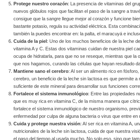
Protege nuestro corazón
: La presencia de vitaminas del gr
nuevos glóbulos rojos que facilitan el paso de la sangre a trav
consigue que la sangre llegue mejor al corazón y funcione bien
bastante potasio, regula su actividad eléctrica. Esta combinac
también la puedes encontrar en: la palta, el maracuyá e incluso
Cuida de la piel
: Uno de los muchos beneficios de la leche d
vitamina A y C. Estas dos vitaminas cuidan de nuestra piel ca
ocupa de hidratarla, para que no se reseque, mientras que la 
que nos hagamos, curando las células que hayan resultado d
Mantiene sano el cerebro
: Al ser un alimento rico en fósforo
cerebro, un beneficio de la leche sin lactosa es que permite a 
suficiente de este mineral para desarrollar sus funciones corr
Fortalece el sistema inmunológico
: Entre las propiedades n
que es muy rica en vitamina C, de la misma manera que cítric
fortalece el sistema inmunológico de nuestro organismo, pre
enfermedad por culpa de alguna bacteria o virus que entre en 
Cuida y protege nuestra visión
: Al ser rica en vitamina A, u
nutricionales de la leche sin lactosa, cuida de que nuestra vis
el paso del tiempo al usarla mucho. No solo eso, sino que ta