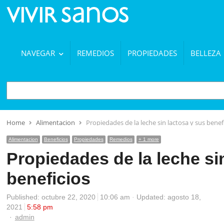
NAVEGAR
REMEDIOS
PROPIEDADES
BELLEZA
BUSCAR
Home
Alimentacion
Propiedades de la leche sin lactosa y sus benef
Alimentacion
Beneficios
Propiedades
Remedios
+ 1 more
Propiedades de la leche si
beneficios
Published:
octubre 22, 2020
10:06 am
Updated: agosto 18,
2021
5:58 pm
Author
admin