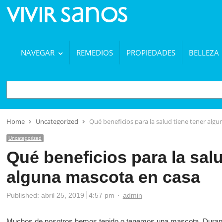
NAVEGAR
REMEDIOS
PROPIEDADES
BELLEZA
BUSCAR
Home
Uncategorized
Qué beneficios para la salud tiene tener alg
Uncategorized
Qué beneficios para la salu
alguna mascota en casa
Author
Published:
abril 25, 2019
4:57 pm
admin
Muchos de nosotros hemos tenido o tenemos una mascota. Durante 