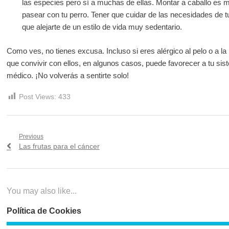
las especies pero sí a muchas de ellas. Montar a caballo es mu
pasear con tu perro. Tener que cuidar de las necesidades de
que alejarte de un estilo de vida muy sedentario.
Como ves, no tienes excusa. Incluso si eres alérgico al pelo o a la
que convivir con ellos, en algunos casos, puede favorecer a tu si
médico. ¡No volverás a sentirte solo!
Post Views:
433
Navegación
Previous
Previous
Las frutas para el cáncer
de
post:
entradas
You may also like...
Política de Cookies