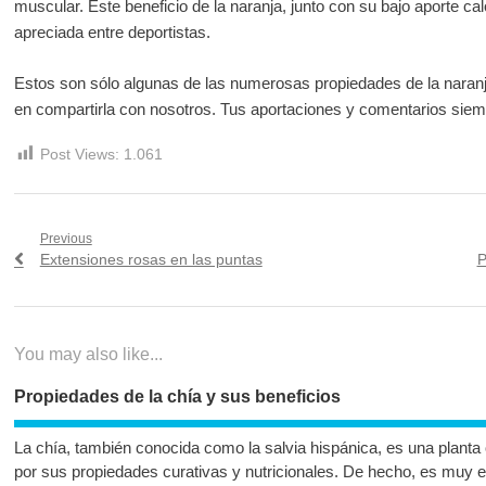
muscular. Este beneficio de la naranja, junto con su bajo aporte ca
apreciada entre deportistas.
Estos son sólo algunas de las numerosas propiedades de la nar
en compartirla con nosotros. Tus aportaciones y comentarios siemp
Post Views:
1.061
Navegación
Previous
Previous
N
Extensiones rosas en las puntas
P
de
post:
p
entradas
You may also like...
Propiedades de la chía y sus beneficios
La chía, también conocida como la salvia hispánica, es una planta
por sus propiedades curativas y nutricionales. De hecho, es muy 