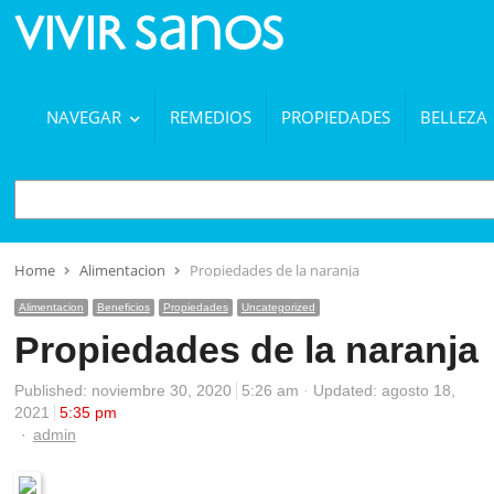
NAVEGAR
REMEDIOS
PROPIEDADES
BELLEZA
BUSCAR
Home
Alimentacion
Propiedades de la naranja
Alimentacion
Beneficios
Propiedades
Uncategorized
Propiedades de la naranja
Published:
noviembre 30, 2020
5:26 am
Updated: agosto 18,
2021
5:35 pm
Author
admin