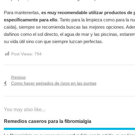
Para mantenerlas,
es muy recomendable utilizar productos de 
específicamente para ello
. Tanto para la limpieza como para la nut
caída), siempre se recomienda buscas las mejores opciones. Adem
dañinos como el sol directo, el agua de mar y las piscinas, estare
su vida útil sino con que siempre luzcan perfectas.
Post Views:
794
Navegación
Previous
Previous
Como hacer peinados de rizos en las puntas
de
post:
entradas
You may also like...
Remedios caseros para la fibromialgia