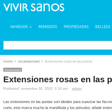
NAVEGAR
REMEDIOS
PROPIEDADES
BELLEZA
BUSCAR
Home
Uncategorized
Extensiones rosas en las puntas
Uncategorized
Extensiones rosas en las 
Author
Published:
noviembre 30, 2020
5:24 am
admin
Las extensiones en las puntas son ideales para suavizar las faccion
corto, esto marca mucho la mandíbula y los pómulos; añadir exten