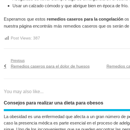
Usar un calzado cómodo y que abrigue bien en época de frío.
Esperamos que estos
remedios caseros para la congelación
os 
nuestra página encontráis más remedios caseros que os serán de u
Post Views:
387
Navegación
Previous
Previous
Next
Remedios caseros para el dolor de huesos
Remedios cas
de
post:
post:
entradas
You may also like...
Consejos para realizar una dieta para obesos
La obesidad es una enfermedad que afecta a un gran número de p
caso la presencia médica es parte esencial en el proceso de adelga
sigue. Uno de los inconvenientes que se pueden encontrar las pe