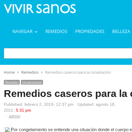
NAVEGAR
REMEDIOS
PROPIEDADES
BELLEZA
BUSCAR
Home
Remedios
Remedios caseros para la congelación
Remedios
Uncategorized
Remedios caseros para la
Published:
febrero 2, 2019
12:37 pm
Updated: agosto 18,
2021
5:31 pm
Author
admin
Por congelamiento se entiende una situación donde el cuerpo 