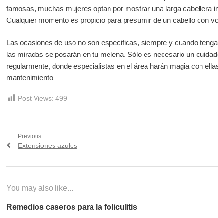
famosas, muchas mujeres optan por mostrar una larga cabellera im
Cualquier momento es propicio para presumir de un cabello con vo
Las ocasiones de uso no son especificas, siempre y cuando tenga
las miradas se posarán en tu melena. Sólo es necesario un cuidado 
regularmente, donde especialistas en el área harán magia con ellas 
mantenimiento.
Post Views:
499
Navegación
Previous
Previous
Extensiones azules
de
post:
entradas
You may also like...
Remedios caseros para la foliculitis