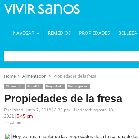
NAVEGAR
REMEDIOS
PROPIEDADES
BELLEZA
BUSCAR
Home
Alimentacion
Propiedades de la fresa
Alimentacion
Beneficios
Propiedades
Uncategorized
Propiedades de la fresa
Published:
junio 7, 2018
3:39 pm
Updated: agosto 18,
2021
5:45 pm
Author
admin
Hoy vamos a hablar de las propiedades de la fresa, una de la