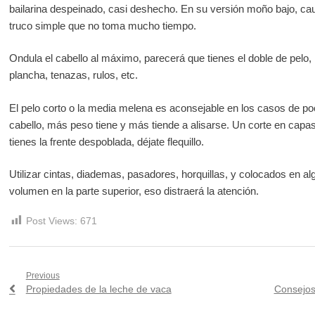
bailarina despeinado, casi deshecho. En su versión moño bajo, ca
truco simple que no toma mucho tiempo.
Ondula el cabello al máximo, parecerá que tienes el doble de pelo,
plancha, tenazas, rulos, etc.
El pelo corto o la media melena es aconsejable en los casos de po
cabello, más peso tiene y más tiende a alisarse. Un corte en capas
tienes la frente despoblada, déjate flequillo.
Utilizar cintas, diademas, pasadores, horquillas, y colocados en 
volumen en la parte superior, eso distraerá la atención.
Post Views:
671
Navegación
Previous
Previous
Next
Propiedades de la leche de vaca
Consejos 
de
post:
post: