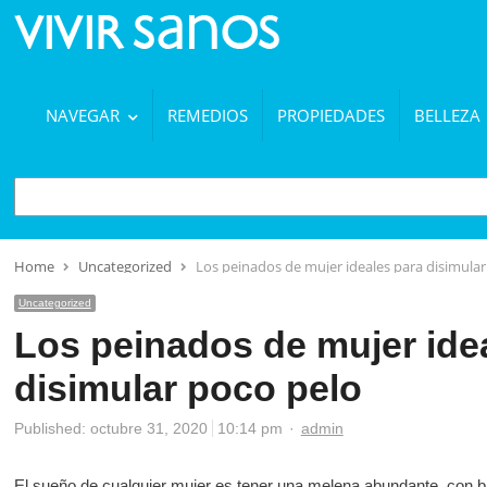
NAVEGAR
REMEDIOS
PROPIEDADES
BELLEZA
BUSCAR
Home
Uncategorized
Los peinados de mujer ideales para disimular
Uncategorized
Los peinados de mujer ide
disimular poco pelo
Author
Published:
octubre 31, 2020
10:14 pm
admin
El sueño de cualquier mujer es tener una melena abundante, con bril