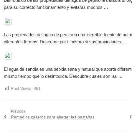
Disfrutando de las propiedades del agua de pepino le darás a tu or
para su correcto funcionamiento y evitarás muchos …
Las propiedades del agua de pera son una increíble fuente de nutr
diferentes formas. Descubre por ti mismo si sus propiedades …
El agua de sandía es una bebida sana y natural que aporta diferent
mismo tiempo que lo desintoxica. Descubre cuales son las …
Post Views:
361
Navegación
Previous
Previous
N
Remedios caseros para alargar las pestañas
R
de
post:
p