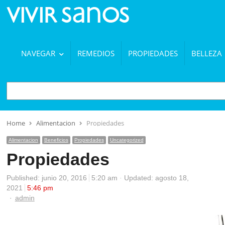
NAVEGAR
REMEDIOS
PROPIEDADES
BELLEZA
BUSCAR
Home
Alimentacion
Propiedades
Alimentacion
Beneficios
Propiedades
Uncategorized
Propiedades
Published:
junio 20, 2016
5:20 am
Updated: agosto 18,
2021
5:46 pm
Author
admin