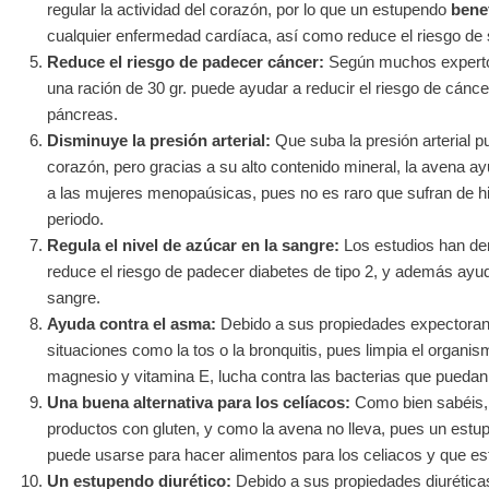
regular la actividad del corazón, por lo que un estupendo
benef
cualquier enfermedad cardíaca, así como reduce el riesgo de su
Reduce el riesgo de padecer cáncer:
Según muchos expertos
una ración de 30 gr. puede ayudar a reducir el riesgo de cánce
páncreas.
Disminuye la presión arterial:
Que suba la presión arterial p
corazón, pero gracias a su alto contenido mineral, la avena a
a las mujeres menopaúsicas, pues no es raro que sufran de hi
periodo.
Regula el nivel de azúcar en la sangre:
Los estudios han d
reduce el riesgo de padecer diabetes de tipo 2, y además ayud
sangre.
Ayuda contra el asma:
Debido a sus propiedades expectorant
situaciones como la tos o la bronquitis, pues limpia el organ
magnesio y vitamina E, lucha contra las bacterias que puedan
Una buena alternativa para los celíacos:
Como bien sabéis, 
productos con gluten, y como la avena no lleva, pues un est
puede usarse para hacer alimentos para los celiacos y que e
Un estupendo diurético:
Debido a sus propiedades diuréticas