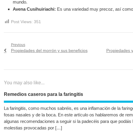
mundo.
Avena Cusihuiriachi:
Es una variedad muy precoz, así como 
Post Views:
351
Navegación
Previous
Previous
Next
Propiedades del morrón y sus beneficios
Propiedades y
de
post:
post:
entradas
You may also like...
Remedios caseros para la faringitis
La faringitis, como muchos sabréis, es una inflamación de la farin
fosas nasales y de la boca. En este artículo os hablaremos de reme
algunas recomendaciones a seguir si la padecéis para que podáis l
molestias provocadas por […]