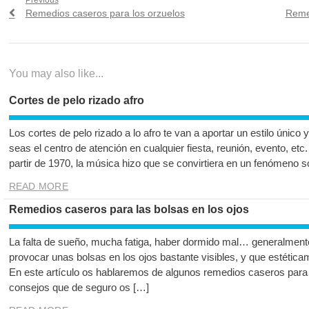
Navegación
Previous
Next
Remedios caseros para los orzuelos
Remed
de
post:
post:
entradas
You may also like...
Cortes de pelo rizado afro
Los cortes de pelo rizado a lo afro te van a aportar un estilo único
seas el centro de atención en cualquier fiesta, reunión, evento, etc
partir de 1970, la música hizo que se convirtiera en un fenómeno s
READ MORE
Remedios caseros para las bolsas en los ojos
La falta de sueño, mucha fatiga, haber dormido mal… generalment
provocar unas bolsas en los ojos bastante visibles, y que estética
En este artículo os hablaremos de algunos remedios caseros para 
consejos que de seguro os […]