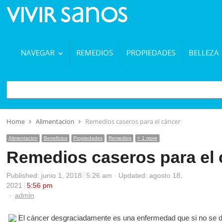
NAVEGAR
REMEDIOS
PROPIEDADES
BELLEZA
BUSCAR
Home
Alimentacion
Remedios caseros para el cáncer
Alimentacion
Beneficios
Propiedades
Remedios
+ 1 more
Remedios caseros para el 
Published:
junio 1, 2018
5:26 am
Updated: agosto 18,
2021
5:56 pm
Author
admin
El cáncer desgraciadamente es una enfermedad que si no se de