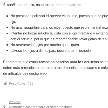
Si tenéis un orzuelo, nosotros os recomendamos:
No presionar, pellizcar ni apretar el orzuelo, puesto que se pu
ojo.
No usar maquillaje para los ojos, puesto que eso irritará el orz
Intentar no forzar mucho la vista con el ojo infectado y evitar
con el orzuelo, por lo que es recomendable llevar gafas de sol
No rascarse los ojos por mucho que piquen.
Lávese los ojos a diario, para desinfectar el orzuelo.
Esperamos que estos
remedios caseros para los orzuelos
os se
sobre más remedios para tratar otras dolencias, malestares o enf
de artículos de nuestra web.
Post Views:
438
Navegación
Previous
Previous
Remedios caseros para el goteo posnasal