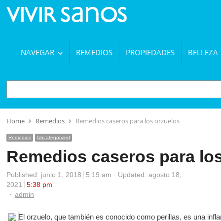
NAVEGAR
REMEDIOS
PROPIEDADES
BELLEZA
BUSCAR
Home
Remedios
Remedios caseros para los orzuelos
Remedios
Uncategorized
Remedios caseros para los
Published:
junio 1, 2018
5:19 am
Updated: agosto 18,
2021
5:38 pm
Author
admin
El orzuelo, que también es conocido como perillas, es una inf