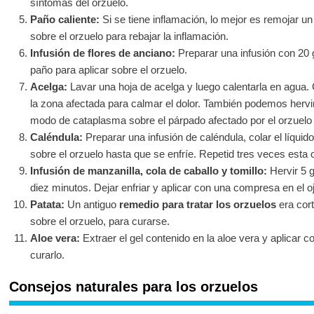
síntomas del orzuelo.
Paño caliente:
Si se tiene inflamación, lo mejor es remojar un
sobre el orzuelo para rebajar la inflamación.
Infusión de flores de anciano:
Preparar una infusión con 20 g
paño para aplicar sobre el orzuelo.
Acelga:
Lavar una hoja de acelga y luego calentarla en agua.
la zona afectada para calmar el dolor. También podemos hervi
modo de cataplasma sobre el párpado afectado por el orzuelo
Caléndula:
Preparar una infusión de caléndula, colar el líqu
sobre el orzuelo hasta que se enfríe. Repetid tres veces esta o
Infusión de manzanilla, cola de caballo y tomillo:
Hervir 5 g
diez minutos. Dejar enfriar y aplicar con una compresa en el oj
Patata:
Un antiguo
remedio para tratar los orzuelos
era cort
sobre el orzuelo, para curarse.
Aloe vera:
Extraer el gel contenido en la aloe vera y aplicar c
curarlo.
Consejos naturales para los orzuelos