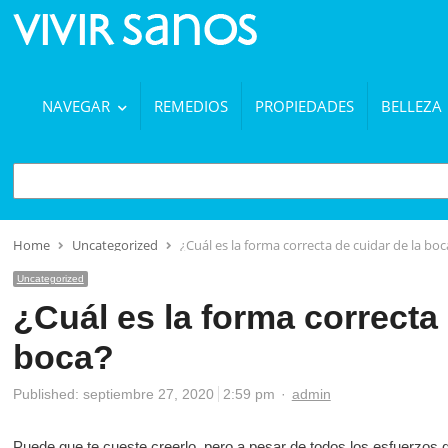
NAVEGAR
REMEDIOS
PROPIEDADES
BELLEZA
BUSCAR
Home
Uncategorized
¿Cuál es la forma correcta de cuidar de la boc
Uncategorized
¿Cuál es la forma correcta 
boca?
Author
Published:
septiembre 27, 2020
2:59 pm
admin
Puede que te cueste creerlo, pero a pesar de todos los esfuerzos 