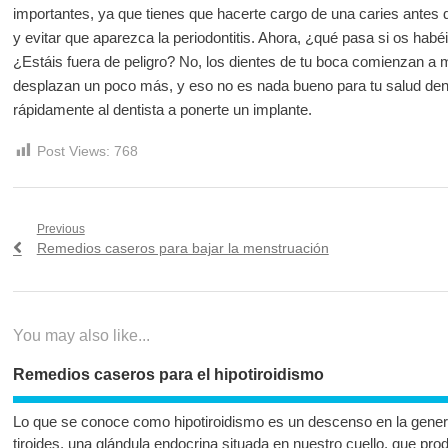
importantes, ya que tienes que hacerte cargo de una caries antes de
y evitar que aparezca la periodontitis. Ahora, ¿qué pasa si os habé
¿Estáis fuera de peligro? No, los dientes de tu boca comienzan a 
desplazan un poco más, y eso no es nada bueno para tu salud denta
rápidamente al dentista a ponerte un implante.
Post Views:
768
Navegación
Previous
Previous
Remedios caseros para bajar la menstruación
de
post:
entradas
You may also like...
Remedios caseros para el hipotiroidismo
Lo que se conoce como hipotiroidismo es un descenso en la gener
tiroides, una glándula endocrina situada en nuestro cuello, que p