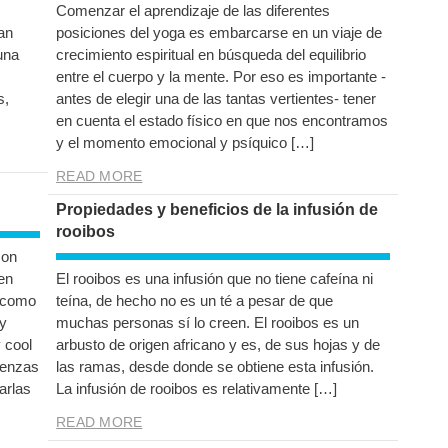
Comenzar el aprendizaje de las diferentes
an
posiciones del yoga es embarcarse en un viaje de
una
crecimiento espiritual en búsqueda del equilibrio
entre el cuerpo y la mente. Por eso es importante -
s,
antes de elegir una de las tantas vertientes- tener
en cuenta el estado físico en que nos encontramos
y el momento emocional y psíquico […]
READ MORE
Propiedades y beneficios de la infusión de
rooibos
son
en
El rooibos es una infusión que no tiene cafeína ni
s como
teína, de hecho no es un té a pesar de que
 y
muchas personas sí lo creen. El rooibos es un
 cool
arbusto de origen africano y es, de sus hojas y de
trenzas
las ramas, desde donde se obtiene esta infusión.
arlas
La infusión de rooibos es relativamente […]
READ MORE