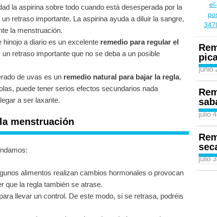
dad la aspirina sobre todo cuando está desesperada por la
un retraso importante. La aspirina ayuda a diluir la sangre,
te la menstruación.
 hinojo a diario es un excelente
remedio para regular el
Rem
 un retraso importante que no se deba a un posible
pic
junio
rado de uvas es un
remedio natural para bajar la regla
,
las, puede tener serios efectos secundarios nada
Rem
legar a ser laxante.
sab
julio 
 la menstruación
Rem
sec
mendamos:
julio 
algunos alimentos realizan cambios hormonales o provocan
r que la regla también se atrase.
ara llevar un control. De este modo, si se retrasa, podréis