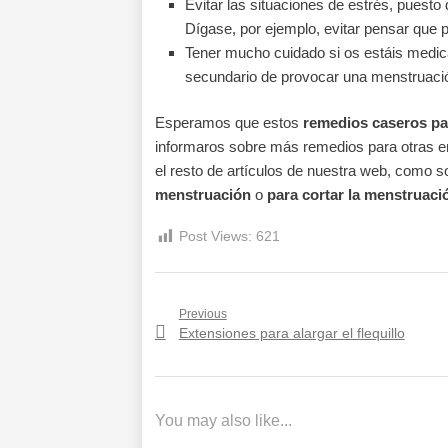
Evitar las situaciones de estrés, puesto
Dígase, por ejemplo, evitar pensar que
Tener mucho cuidado si os estáis medic
secundario de provocar una menstruación
Esperamos que estos
remedios caseros pa
informaros sobre más remedios para otras en
el resto de artículos de nuestra web, como 
menstruación
o
para cortar la menstruaci
Post Views:
621
Navegación
Previous
Previous
Extensiones para alargar el flequillo
de
post:
entradas
You may also like...