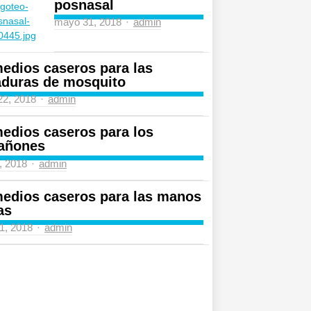
posnasal
Author
mayo 31, 2018
admin
edios caseros para las
aduras de mosquito
Author
 22, 2018
admin
edios caseros para los
añones
Author
4, 2018
admin
edios caseros para las manos
as
Author
31, 2018
admin