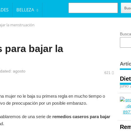
BUSCAR
Bus
ADES
BELLEZA
jar la menstruación
Busca
para bajar la
Artí
dated: agosto
621
Diet
junio
na mujer no le baja su primera regla en mucho tiempo o
tivo de preocupación por un posible embarazo.
hablaremos de una serie de
remedios caseros para bajar
ad.
Rem