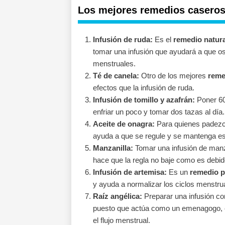
Los mejores remedios caseros 
Infusión de ruda:
Es el
remedio natural
tomar una infusión que ayudará a que os
menstruales.
Té de canela:
Otro de los mejores
reme
efectos que la infusión de ruda.
Infusión de tomillo y azafrán:
Poner 60 
enfriar un poco y tomar dos tazas al día.
Aceite de onagra:
Para quienes padezca
ayuda a que se regule y se mantenga es
Manzanilla:
Tomar una infusión de manz
hace que la regla no baje como es debid
Infusión de artemisa:
Es un
remedio pa
y ayuda a normalizar los ciclos menstru
Raíz angélica:
Preparar una infusión co
puesto que actúa como un emenagogo, est
el flujo menstrual.