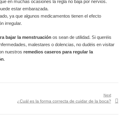
 que en muchas ocasiones la regla no baja por nervios.
 puede estar embarazada.
ado, ya que algunos medicamentos tienen el efecto
 irregular.
ra bajar la menstruación
os sean de utilidad. Si queréis
fermedades, malestares o dolencias, no dudéis en visitar
son nuestros
remedios caseros para regular la
ón
.
Next
Next
¿Cuál es la forma correcta de cuidar de la boca?
post: