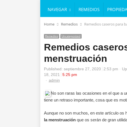
NAVEGAR
REMEDIOS
PROPIED
Home
Remedios
Remedios caseros para ba
Remedios
Uncategorized
Remedios caseros 
menstruación
Published:
septiembre 27, 2020
2:53 pm
Up
18, 2021
5:25 pm
Author
admin
No son raras las ocasiones en el que a u
tiene un retraso importante, cosa que es mo
Aunque no son muchos, en este artículo os 
la menstruación
que os serán de gran utilid