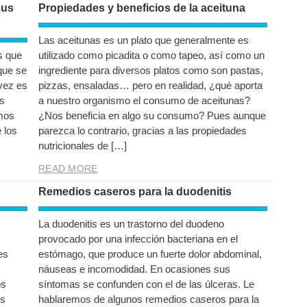
sus
Propiedades y beneficios de la aceituna
Las aceitunas es un plato que generalmente es
s que
utilizado como picadita o como tapeo, así como un
 que se
ingrediente para diversos platos como son pastas,
vez es
pizzas, ensaladas… pero en realidad, ¿qué aporta
s
a nuestro organismo el consumo de aceitunas?
mos
¿Nos beneficia en algo su consumo? Pues aunque
 los
parezca lo contrario, gracias a las propiedades
nutricionales de […]
READ MORE
Remedios caseros para la duodenitis
La duodenitis es un trastorno del duodeno
provocado por una infección bacteriana en el
es
estómago, que produce un fuerte dolor abdominal,
náuseas e incomodidad. En ocasiones sus
os
síntomas se confunden con el de las úlceras. Le
os
hablaremos de algunos remedios caseros para la