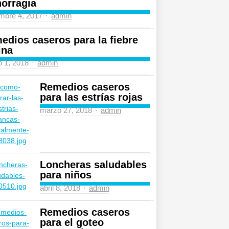
orragia
Author
mbre 4, 2017
admin
edios caseros para la fiebre
ina
Author
 1, 2018
admin
Remedios caseros
para las estrías rojas
Author
marzo 27, 2018
admin
Loncheras saludables
para niños
Author
abril 8, 2018
admin
Remedios caseros
para el goteo