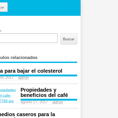
car
r
Buscar
culos relacionados
a para bajar el colesterol
Author
 28, 2017
admin
Propiedades y
beneficios del café
Author
agosto 27, 2017
admin
edios caseros para la