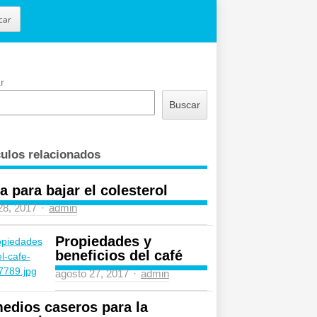
car
r
Buscar
culos relacionados
a para bajar el colesterol
Author
 28, 2017
admin
Propiedades y
beneficios del café
Author
agosto 27, 2017
admin
edios caseros para la