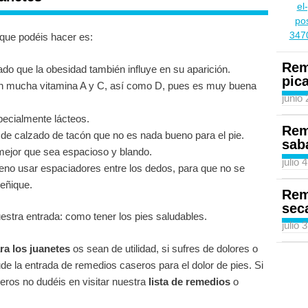
r que podéis hacer es:
Rem
do que la obesidad también influye en su aparición.
pic
on mucha vitamina A y C, así como D, pues es muy buena
junio
ecialmente lácteos.
Rem
de calzado de tacón que no es nada bueno para el pie.
sab
ejor que sea espacioso y blando.
julio 
eno usar espaciadores entre los dedos, para que no se
meñique.
Rem
sec
estra entrada: como tener los pies saludables.
julio 
ra los juanetes
os sean de utilidad, si sufres de dolores o
de la entrada de remedios caseros para el dolor de pies. Si
eros no dudéis en visitar nuestra
lista de remedios
o