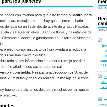
para los juanetes
men
novie
los dedos con lavanda para que este
remedio natural para
Rem
ceite para masajear natural hay que calentar, al baño
can
res de lavanda en ¾ de litro de aceite de girasol. Pasadas
marzo
cazuela y se agregan otros 100 gr. de flores y calentamos de
 Filtramos el aceite, lo guardamos en un tarro de vidrio en
je.
alla eléctrica por un cuarto de hora ayudará a reducir la
déis usar una manta eléctrica.
sobre todo si hay inflamación es poner a remojo por diez
le habréis añadido dos cucharadas de sal.
visco y consuelda:
Realizar una decocción de 50 gr. de
r unos 20 minutos y después realizar un masaje en la zona
y bueno para aliviar los dolores y muchos opinan que es
 efectivo.
uanetes