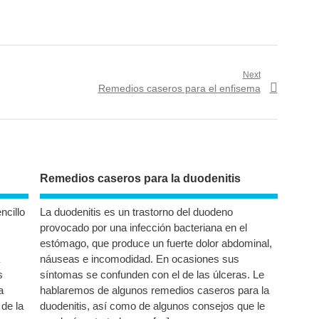
Next
Next
Remedios caseros para el enfisema
post:
Remedios caseros para la duodenitis
cillo
La duodenitis es un trastorno del duodeno
provocado por una infección bacteriana en el
estómago, que produce un fuerte dolor abdominal,
náuseas e incomodidad. En ocasiones sus
s
síntomas se confunden con el de las úlceras. Le
a
hablaremos de algunos remedios caseros para la
de la
duodenitis, así como de algunos consejos que le