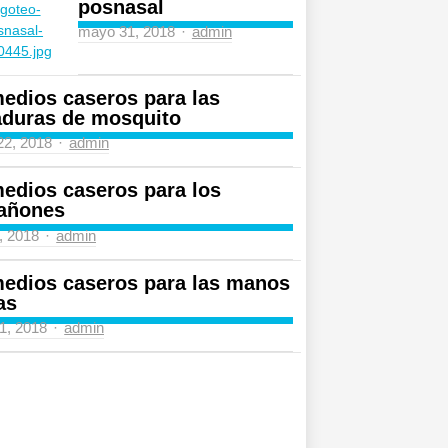
posnasal
Author
mayo 31, 2018
admin
edios caseros para las
aduras de mosquito
Author
 22, 2018
admin
edios caseros para los
añones
Author
4, 2018
admin
edios caseros para las manos
as
Author
31, 2018
admin