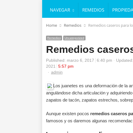
NAVEGAR
REMEDIOS
PROPIED
Home
Remedios
Remedios caseros para lo
Remedios
Uncategorized
Remedios caseros
Published:
marzo 6, 2017
6:40 pm
Updated:
2021
5:57 pm
Author
admin
Los juanetes es una deformación de la art
angulándose dicha articulación y adquiriendo
zapatos de tacón, zapatos estrechos, sobr
Aunque existen pocos
remedios caseros pa
famosos y os daremos algunas recomendacio