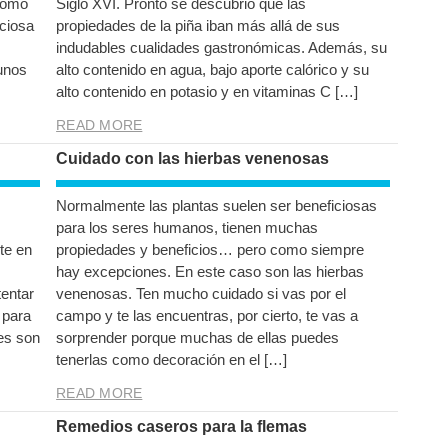
como
Siglo XVI. Pronto se descubrió que las
ciosa
propiedades de la piña iban más allá de sus
indudables cualidades gastronómicas. Además, su
gunos
alto contenido en agua, bajo aporte calórico y su
alto contenido en potasio y en vitaminas C […]
READ MORE
Cuidado con las hierbas venenosas
Normalmente las plantas suelen ser beneficiosas
para los seres humanos, tienen muchas
te en
propiedades y beneficios… pero como siempre
hay excepciones. En este caso son las hierbas
tentar
venenosas. Ten mucho cuidado si vas por el
 para
campo y te las encuentras, por cierto, te vas a
es son
sorprender porque muchas de ellas puedes
tenerlas como decoración en el […]
READ MORE
Remedios caseros para la flemas