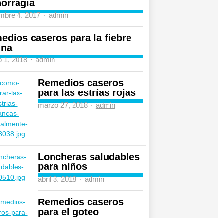
orragia
Author
mbre 4, 2017
admin
edios caseros para la fiebre
ina
Author
 1, 2018
admin
Remedios caseros
para las estrías rojas
Author
marzo 27, 2018
admin
Loncheras saludables
para niños
Author
abril 8, 2018
admin
Remedios caseros
para el goteo