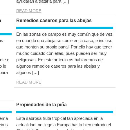
ayudarán a tratarla para […]
READ MORE
a
Remedios caseros para las abejas
En las zonas de campo es muy común que de vez
as
en cuando una abeja se cuele en la casa, e incluso
que monten su propio panal. Por ello hay que tener
mucho cuidado con ellas, pues pueden ser muy
nte o
peligrosas. En este artículo os hablaremos de
o le
algunos remedios caseros para las abejas y
para
algunos […]
READ MORE
Propiedades de la piña
tema
Esta sabrosa fruta tropical tan apreciada en la
virus
actualidad, no llegó a Europa hasta bien entrado el