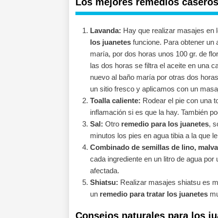
Los mejores remedios caseros 
Lavanda:
Hay que realizar masajes en 
los juanetes
funcione. Para obtener un a
maría, por dos horas unos 100 gr. de flo
las dos horas se filtra el aceite en una 
nuevo al baño maría por otras dos horas.
un sitio fresco y aplicamos con un masa
Toalla caliente:
Rodear el pie con una to
inflamación si es que la hay. También po
Sal:
Otro
remedio para los juanetes
, 
minutos los pies en agua tibia a la que 
Combinado de semillas de lino, malva
cada ingrediente en un litro de agua po
afectada.
Shiatsu:
Realizar masajes shiatsu es mu
un
remedio para tratar los juanetes
muy
Consejos naturales para los j