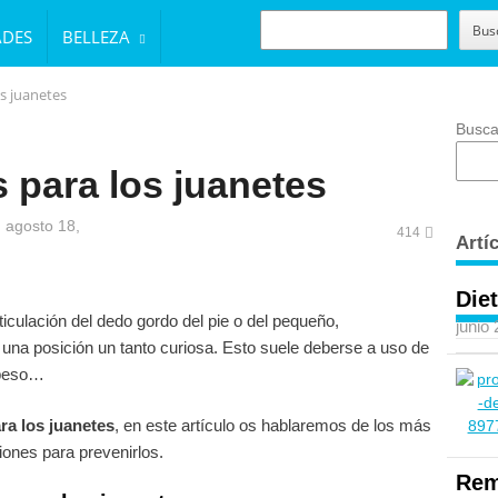
BUSCAR
Bus
ADES
BELLEZA
s juanetes
Busca
 para los juanetes
 agosto 18,
414
Artí
Diet
iculación del dedo gordo del pie o del pequeño,
junio
 una posición un tanto curiosa. Esto suele deberse a uso de
epeso…
ra los juanetes
, en este artículo os hablaremos de los más
nes para prevenirlos.
Rem