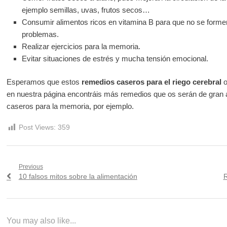
ejemplo semillas, uvas, frutos secos…
Consumir alimentos ricos en vitamina B para que no se formen
problemas.
Realizar ejercicios para la memoria.
Evitar situaciones de estrés y mucha tensión emocional.
Esperamos que estos
remedios caseros para el riego cerebral
o
en nuestra página encontráis más remedios que os serán de gran
caseros para la memoria, por ejemplo.
Post Views:
359
Navegación
Previous
Previous
N
10 falsos mitos sobre la alimentación
R
de
post:
p
entradas
You may also like...