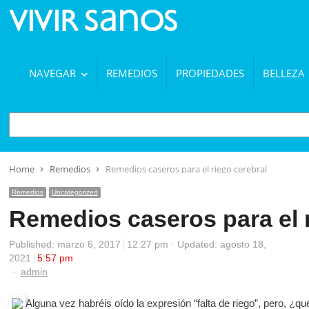
NAVEGAR
REMEDIOS
PROPIEDADES
BELLEZA
BUSCAR
Home
Remedios
Remedios caseros para el riego cerebral
Remedios
Uncategorized
Remedios caseros para el r
Published:
marzo 6, 2017
12:27 pm
Updated: agosto 18,
2021
5:57 pm
Author
admin
Alguna vez habréis oído la expresión “falta de riego”, pero, ¿q