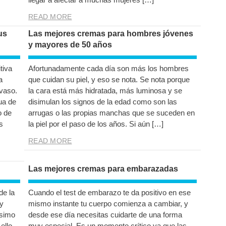
READ MORE
us
Las mejores cremas para hombres jóvenes
y mayores de 50 años
tiva
Afortunadamente cada día son más los hombres
a
que cuidan su piel, y eso se nota. Se nota porque
vaso.
la cara está más hidratada, más luminosa y se
ua de
disimulan los signos de la edad como son las
o de
arrugas o las propias manchas que se suceden en
s
la piel por el paso de los años. Si aún […]
READ MORE
Las mejores cremas para embarazadas
de la
Cuando el test de embarazo te da positivo en ese
y
mismo instante tu cuerpo comienza a cambiar, y
ísimo
desde ese día necesitas cuidarte de una forma
ello
muy especial. Es un momento crítico ya que las