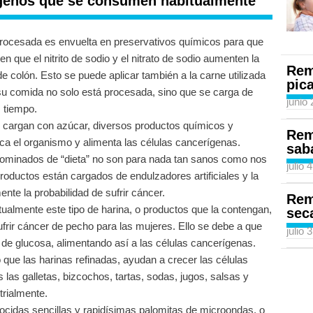
genos que se consumen habitualmente
rocesada es envuelta en preservativos químicos para que
 que el nitrito de sodio y el nitrato de sodio aumenten la
Rem
 de colón. Esto se puede aplicar también a la carne utilizada
pic
 su comida no solo está procesada, sino que se carga de
junio
 tiempo.
 cargan con azúcar, diversos productos químicos y
Rem
ica el organismo y alimenta las células cancerígenas.
sab
ominados de “dieta” no son para nada tan sanos como nos
julio 
roductos están cargados de endulzadores artificiales y la
te la probabilidad de sufrir cáncer.
Rem
almente este tipo de harina, o productos que la contengan,
sec
frir cáncer de pecho para las mujeres. Ello se debe a que
julio 
s de glucosa, alimentando así a las células cancerígenas.
que las harinas refinadas, ayudan a crecer las células
las galletas, bizcochos, tartas, sodas, jugos, salsas y
trialmente.
cidas sencillas y rapidísimas palomitas de microondas, o