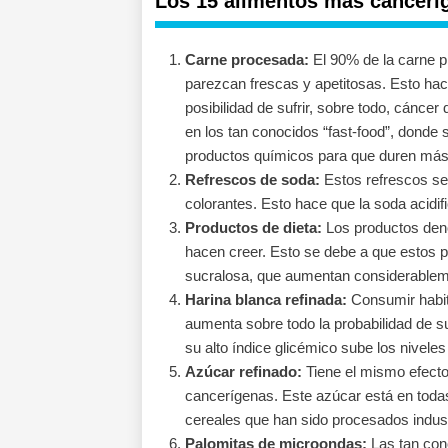
Los 15 alimentos más cancerí
Carne procesada:
El 90% de la carne p
parezcan frescas y apetitosas. Esto hacen
posibilidad de sufrir, sobre todo, cáncer
en los tan conocidos “fast-food”, donde
productos químicos para que duren más
Refrescos de soda:
Estos refrescos se
colorantes. Esto hace que la soda acidif
Productos de dieta:
Los productos den
hacen creer. Esto se debe a que estos p
sucralosa, que aumentan considerablemen
Harina blanca refinada:
Consumir habitu
aumenta sobre todo la probabilidad de su
su alto índice glicémico sube los nivele
Azúcar refinado:
Tiene el mismo efecto 
cancerígenas. Este azúcar está en todas 
cereales que han sido procesados indus
Palomitas de microondas:
Las tan cono