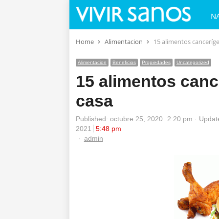
N
Home
Alimentacion
15 alimentos canceríg
Alimentacion
Beneficios
Propiedades
Uncategorized
15 alimentos canc
casa
Published:
octubre 25, 2020
2:20 pm
Update
2021
5:48 pm
Author
admin