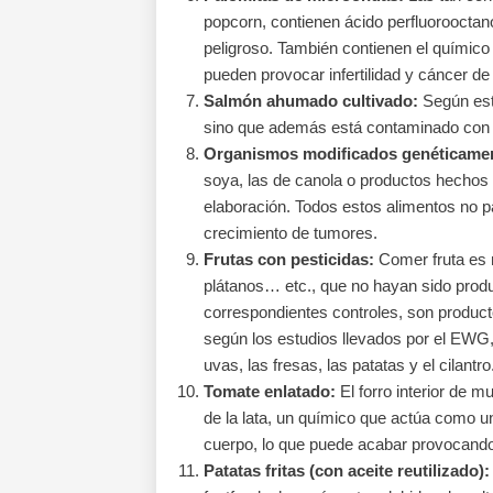
popcorn, contienen ácido perfluoroocta
peligroso. También contienen el químico
pueden provocar infertilidad y cáncer de
Salmón ahumado cultivado:
Según est
sino que además está contaminado con p
Organismos modificados genéticame
soya, las de canola o productos hechos
elaboración. Todos estos alimentos no pa
crecimiento de tumores.
Frutas con pesticidas:
Comer fruta es 
plátanos… etc., que no hayan sido produ
correspondientes controles, son produ
según los estudios llevados por el EWG,
uvas, las fresas, las patatas y el cilantro
Tomate enlatado:
El forro interior de m
de la lata, un químico que actúa como u
cuerpo, lo que puede acabar provocando
Patatas fritas (con aceite reutilizado):