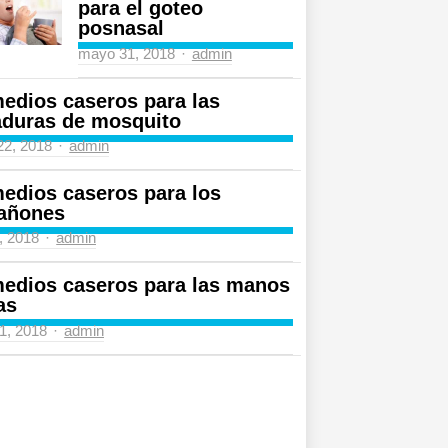
para el goteo
posnasal
Author
mayo 31, 2018
admin
edios caseros para las
aduras de mosquito
Author
 22, 2018
admin
edios caseros para los
añones
Author
4, 2018
admin
edios caseros para las manos
as
Author
31, 2018
admin