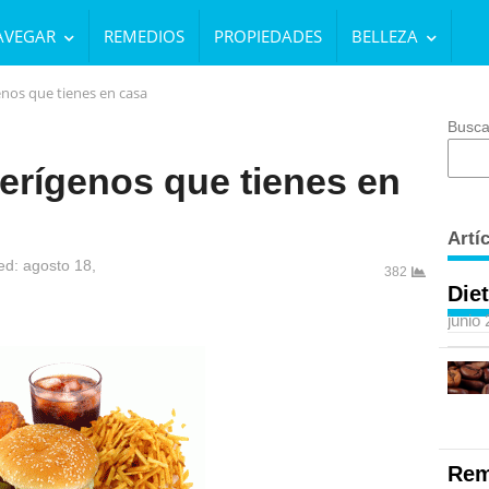
AVEGAR
REMEDIOS
PROPIEDADES
BELLEZA
enos que tienes en casa
Busca
erígenos que tienes en
Artí
d: agosto 18,
382
Diet
junio
Rem