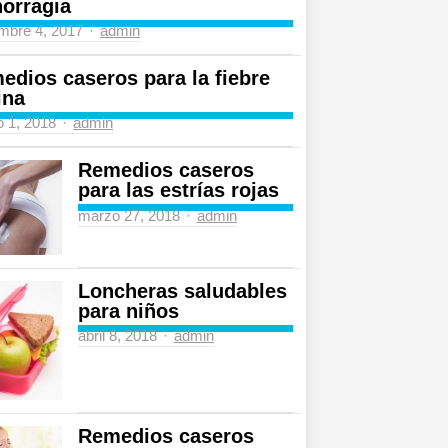
orragia
Author
mbre 4, 2017
admin
edios caseros para la fiebre
ina
Author
 1, 2018
admin
Remedios caseros
para las estrías rojas
Author
marzo 27, 2018
admin
Loncheras saludables
para niños
Author
abril 8, 2018
admin
Remedios caseros