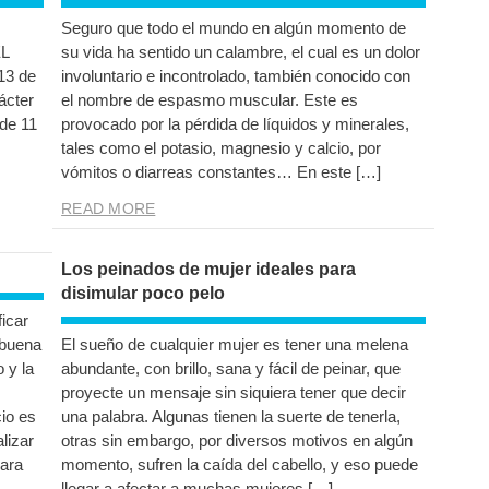
Seguro que todo el mundo en algún momento de
L
su vida ha sentido un calambre, el cual es un dolor
13 de
involuntario e incontrolado, también conocido con
ácter
el nombre de espasmo muscular. Este es
 de 11
provocado por la pérdida de líquidos y minerales,
tales como el potasio, magnesio y calcio, por
vómitos o diarreas constantes… En este […]
READ MORE
Los peinados de mujer ideales para
disimular poco pelo
ficar
 buena
El sueño de cualquier mujer es tener una melena
o y la
abundante, con brillo, sana y fácil de peinar, que
proyecte un mensaje sin siquiera tener que decir
cio es
una palabra. Algunas tienen la suerte de tenerla,
lizar
otras sin embargo, por diversos motivos en algún
para
momento, sufren la caída del cabello, y eso puede
llegar a afectar a muchas mujeres […]