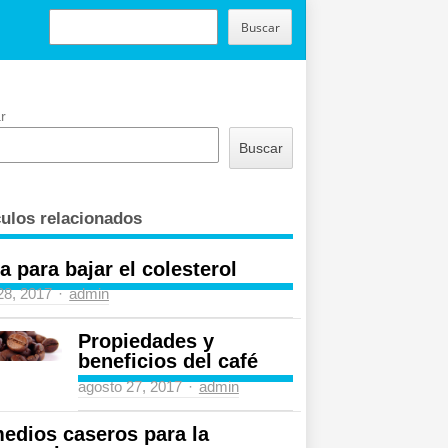
BUSCAR
Buscar
r
Buscar
culos relacionados
a para bajar el colesterol
Author
 28, 2017
admin
Propiedades y
beneficios del café
Author
agosto 27, 2017
admin
edios caseros para la