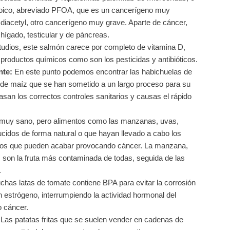
noico, abreviado PFOA, que es un cancerígeno muy
 diacetyl, otro cancerígeno muy grave. Aparte de cáncer,
 hígado, testicular y de páncreas.
udios, este salmón carece por completo de vitamina D,
roductos químicos como son los pesticidas y antibióticos.
nte:
En este punto podemos encontrar las habichuelas de
 de maíz que se han sometido a un largo proceso para su
san los correctos controles sanitarios y causas el rápido
muy sano, pero alimentos como las manzanas, uvas,
cidos de forma natural o que hayan llevado a cabo los
ctos que pueden acabar provocando cáncer. La manzana,
 son la fruta más contaminada de todas, seguida de las
.
uchas latas de tomate contiene BPA para evitar la corrosión
n estrógeno, interrumpiendo la actividad hormonal del
 cáncer.
Las patatas fritas que se suelen vender en cadenas de