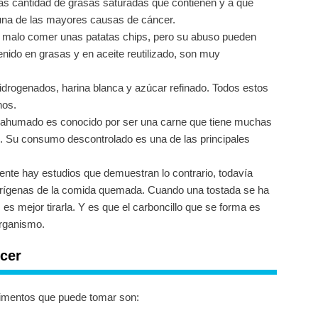
altas cantidad de grasas saturadas que contienen y a que
una de las mayores causas de cáncer.
malo comer unas patatas chips, pero su abuso pueden
nido en grasas y en aceite reutilizado, son muy
idrogenados, harina blanca y azúcar refinado. Todos estos
nos.
 ahumado es conocido por ser una carne que tiene muchas
. Su consumo descontrolado es una de las principales
te hay estudios que demuestran lo contrario, todavía
erígenas de la comida quemada. Cuando una tostada se ha
 es mejor tirarla. Y es que el carboncillo que se forma es
rganismo.
ncer
alimentos que puede tomar son: