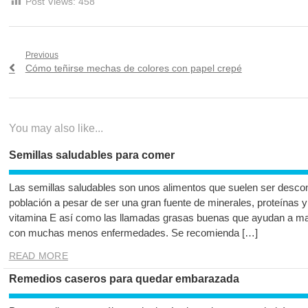
Post Views:
458
Navegación
Previous
Previous
Cómo teñirse mechas de colores con papel crepé
de
post:
entradas
You may also like...
Semillas saludables para comer
Las semillas saludables son unos alimentos que suelen ser descon
población a pesar de ser una gran fuente de minerales, proteínas y o
vitamina E así como las llamadas grasas buenas que ayudan a ma
con muchas menos enfermedades. Se recomienda […]
READ MORE
Remedios caseros para quedar embarazada