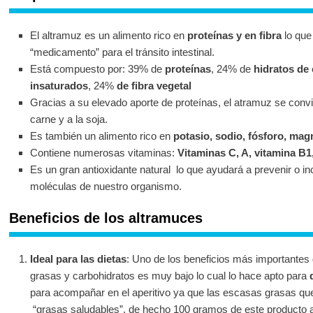
El altramuz es un alimento rico en
proteínas y en fibra
lo que 
“medicamento” para el tránsito intestinal.
Está compuesto por: 39% de
proteínas
, 24% de
hidratos de
insaturados
, 24%
de fibra vegetal
Gracias a su elevado aporte de proteínas, el atramuz se convie
carne y a la soja.
Es también un alimento rico en
potasio, sodio, fósforo, magn
Contiene numerosas vitaminas:
Vitaminas C, A, vitamina B1
Es un gran antioxidante natural lo que ayudará a prevenir o in
moléculas de nuestro organismo.
Beneficios de los altramuces
Ideal para las dietas
: Uno de los beneficios más importantes 
grasas y carbohidratos es muy bajo lo cual lo hace apto para
para acompañar en el aperitivo ya que las escasas grasas qu
“grasas saludables”, de hecho 100 gramos de este producto a