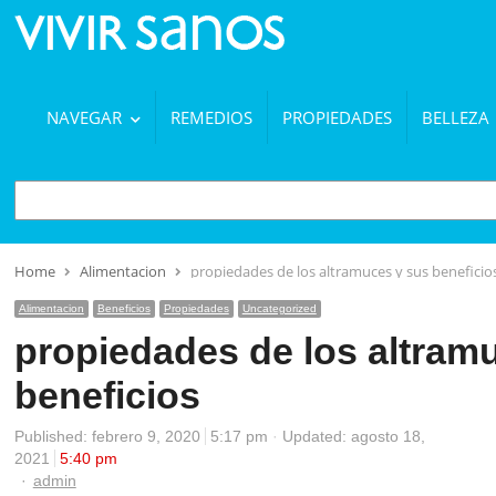
NAVEGAR
REMEDIOS
PROPIEDADES
BELLEZA
BUSCAR
Home
Alimentacion
propiedades de los altramuces y sus beneficio
Alimentacion
Beneficios
Propiedades
Uncategorized
propiedades de los altram
beneficios
Published:
febrero 9, 2020
5:17 pm
Updated: agosto 18,
2021
5:40 pm
Author
admin