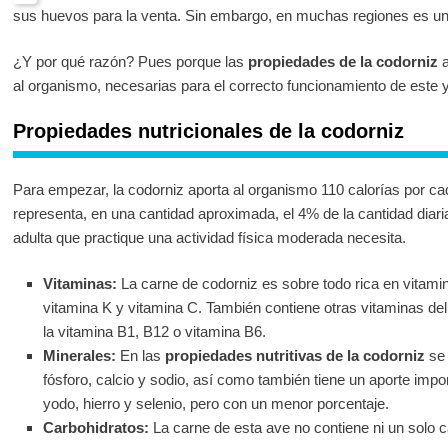
sus huevos para la venta. Sin embargo, en muchas regiones es u
¿Y por qué razón? Pues porque las
propiedades de la codorniz
a
al organismo, necesarias para el correcto funcionamiento de este
Propiedades nutricionales de la codorniz
Para empezar, la codorniz aporta al organismo 110 calorías por c
representa, en una cantidad aproximada, el 4% de la cantidad dia
adulta que practique una actividad física moderada necesita.
Vitaminas:
La carne de codorniz es sobre todo rica en vitami
vitamina K y vitamina C. También contiene otras vitaminas d
la vitamina B1, B12 o vitamina B6.
Minerales:
En las
propiedades nutritivas de la codorniz
se 
fósforo, calcio y sodio, así como también tiene un aporte im
yodo, hierro y selenio, pero con un menor porcentaje.
Carbohidratos:
La carne de esta ave no contiene ni un solo c