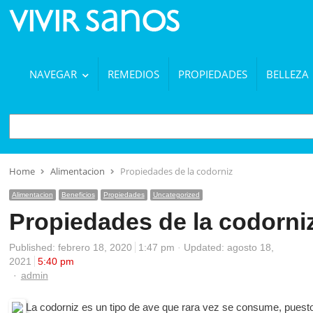
NAVEGAR
REMEDIOS
PROPIEDADES
BELLEZA
BUSCAR
Home
Alimentacion
Propiedades de la codorniz
Alimentacion
Beneficios
Propiedades
Uncategorized
Propiedades de la codorni
Published:
febrero 18, 2020
1:47 pm
Updated: agosto 18,
2021
5:40 pm
Author
admin
La codorniz es un tipo de ave que rara vez se consume, puest