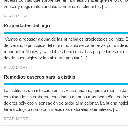
recetas con las que sorprender en la mesa y hacer que se lo coma
vencer y seguir intentándolo. Combina los alimentos […]
READ MORE
Propiedades del higo
Vamos a repasar alguna de las principales propiedades del higo. Es
del verano o principios del otoño no sólo se caracteriza por su de
reportará múltiples y saludables beneficios. Las propiedades medi
desde hace siglos, y la sabiduría popular […]
READ MORE
Remedios caseros para la cistitis
La cistitis es una infección en las vías urinarias, que se manifiest
expulsando sin embargo cantidades de orina muy pequeñas cada
dolores pélvicos y sensación de ardor al miccionar. La buena noticia
farmacológico como con medicinas naturales alternativas, […]
READ MORE