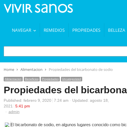
NAVEGAR
REMEDIOS
PROPIEDADES
BELLEZA
BUSCAR
Home
Alimentacion
Propiedades del bicarbonato de sodio
Alimentacion
Beneficios
Propiedades
Uncategorized
Propiedades del bicarbona
Published:
febrero 9, 2020
7:24 am
Updated: agosto 18,
2021
5:41 pm
Author
admin
El bicarbonato de sodio, en algunos lugares conocido como b