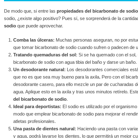
De modo que, si entre las
propiedades del bicarbonato de sodio
sodio, ¿existe algo positivo? Pues sí, se sorprenderá de la cantid
sodio
que puede aprovechar.
Comba las úlceras:
Muchas personas aseguran, no por estudi
que tomar bicarbonato de sodio cuando sufren o padecen de un
Tratando quemaduras del sol:
Si se ha quemado con el sol, 
bicarbonato de sodio con agua tibia del baño y darse un baño.
Un desodorante natural:
Los desodorantes comerciales está
que no es que sea muy bueno para la axila
.
Pero con el bicarb
desodorante casero, para ello mezcle un par de cucharadas d
agua. Aplique esto en la axila y tras unos minutos retírelo. E
del bicarbonato de sodio
.
Ideal para deportistas:
El sodio es utilizado por el organismo
modo que emplear bicarbonato de sodio para mejorar el rendim
atletas profesionales.
Una pasta de dientes natural:
Haciendo una pasta con varia
y agua, podrá lavarse los dientes, lo que permitirá un mejor c