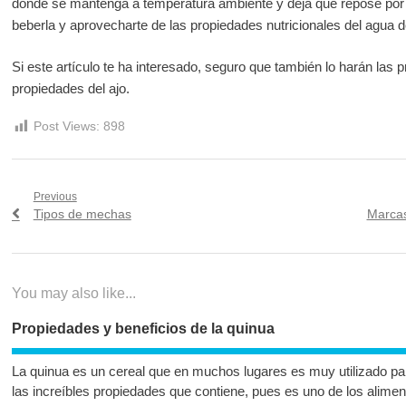
donde se mantenga a temperatura ambiente y deja que repose por
beberla y aprovecharte de las propiedades nutricionales del agua d
Si este artículo te ha interesado, seguro que también lo harán las p
propiedades del ajo.
Post Views:
898
Navegación
Previous
Previous
Next
Tipos de mechas
Marcas
de
post:
post:
entradas
You may also like...
Propiedades y beneficios de la quinua
La quinua es un cereal que en muchos lugares es muy utilizado par
las increíbles propiedades que contiene, pues es uno de los alime