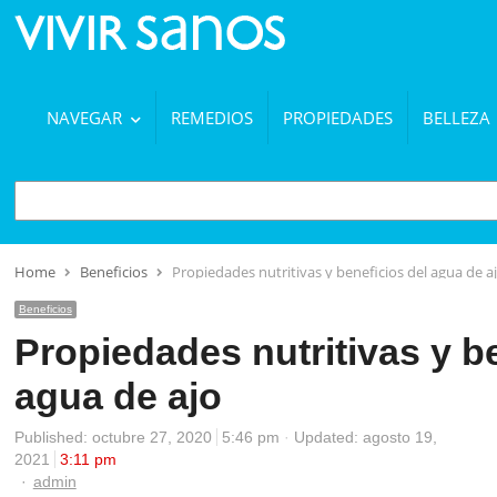
NAVEGAR
REMEDIOS
PROPIEDADES
BELLEZA
BUSCAR
Home
Beneficios
Propiedades nutritivas y beneficios del agua de a
Beneficios
Propiedades nutritivas y b
agua de ajo
Published:
octubre 27, 2020
5:46 pm
Updated: agosto 19,
2021
3:11 pm
Author
admin