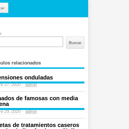
car
r
Buscar
culos relacionados
ensiones onduladas
Author
re 27, 2020
admin
nados de famosas con media
ena
Author
re 29, 2020
admin
etas de tratamientos caseros