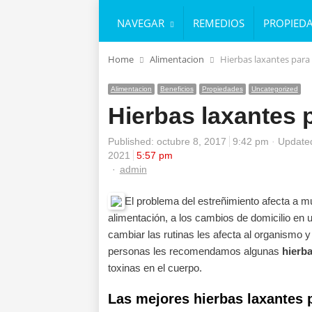
NAVEGAR
REMEDIOS
PROPIED
Home
Alimentacion
Hierbas laxantes para
Alimentacion
Beneficios
Propiedades
Uncategorized
Hierbas laxantes p
Published:
octubre 8, 2017
9:42 pm
Updated
2021
5:57 pm
Author
admin
El problema del estreñimiento afecta a 
alimentación, a los cambios de domicilio e
cambiar las rutinas les afecta al organismo 
personas les recomendamos algunas
hierb
toxinas en el cuerpo.
Las mejores hierbas laxantes p