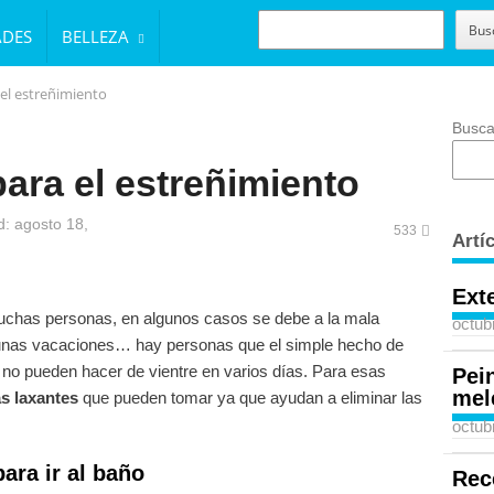
BUSCAR
Bus
ADES
BELLEZA
 el estreñimiento
Busca
ara el estreñimiento
: agosto 18,
533
Artí
Ext
muchas personas, en algunos casos se debe a la mala
octub
n unas vacaciones… hay personas que el simple hecho de
y no pueden hacer de vientre en varios días. Para esas
Pei
mel
as laxantes
que pueden tomar ya que ayudan a eliminar las
octub
ara ir al baño
Rec