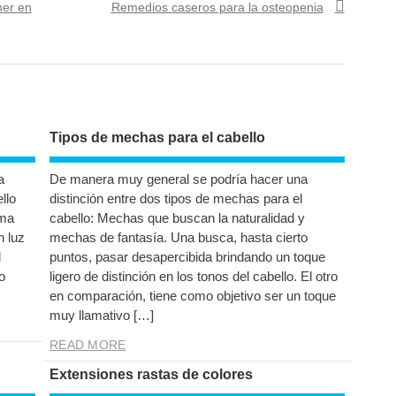
Next
ner en
Remedios caseros para la osteopenia
post:
Tipos de mechas para el cabello
a
De manera muy general se podría hacer una
llo
distinción entre dos tipos de mechas para el
oma
cabello: Mechas que buscan la naturalidad y
n luz
mechas de fantasía. Una busca, hasta cierto
l
puntos, pasar desapercibida brindando un toque
o
ligero de distinción en los tonos del cabello. El otro
en comparación, tiene como objetivo ser un toque
muy llamativo […]
READ MORE
Extensiones rastas de colores