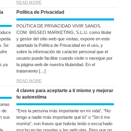
READ MORE
la
Política de Privacidad
POLÍTICA DE PRIVACIDAD VIVIR SANOS.
roduce
COM BIGSEO MARKETING, S.L.U. como titular
ospeda
y gestor del sitio web que visitas, expone en este
n. Se
apartado la Política de Privacidad en el uso, y
ufre
sobre la información de carácter personal que el
usuario puede facilitar cuando visite o navegue por
s ya
la página web de nuestra titularidad. En el
tratamiento […]
READ MORE
4 claves para aceptarte a ti mismo y mejorar
tu autoestima
zanas
s de
“Eres la persona más importante en mi vida”, “No
n sus
tengo a nadie más importante qué tú” o “Sin ti me
moriría”, son frases que habrás leído o escuchado
la
mucho en las novelas y las películas. Pero que no