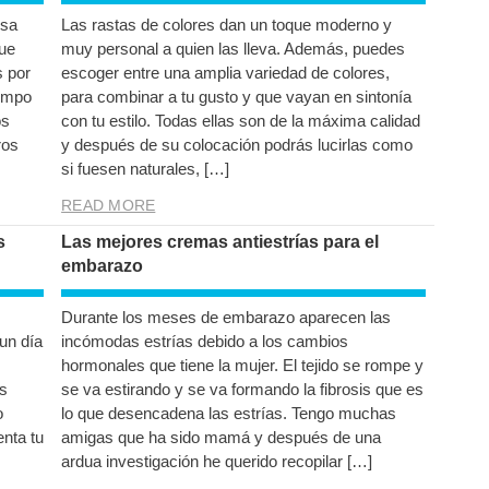
osa
Las rastas de colores dan un toque moderno y
que
muy personal a quien las lleva. Además, puedes
 por
escoger entre una amplia variedad de colores,
iempo
para combinar a tu gusto y que vayan en sintonía
os
con tu estilo. Todas ellas son de la máxima calidad
ros
y después de su colocación podrás lucirlas como
si fuesen naturales, […]
READ MORE
s
Las mejores cremas antiestrías para el
embarazo
Durante los meses de embarazo aparecen las
un día
incómodas estrías debido a los cambios
hormonales que tiene la mujer. El tejido se rompe y
s
se va estirando y se va formando la fibrosis que es
o
lo que desencadena las estrías. Tengo muchas
nta tu
amigas que ha sido mamá y después de una
ardua investigación he querido recopilar […]