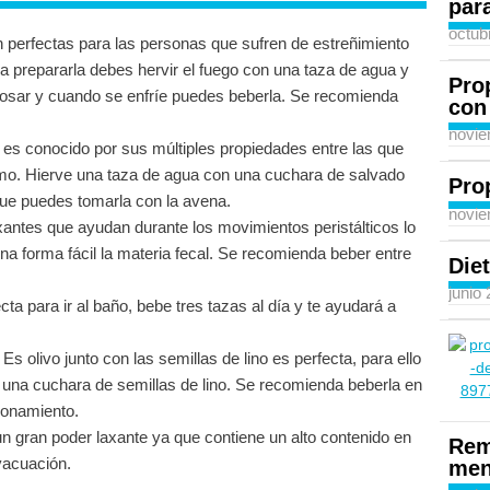
para
octub
on perfectas para las personas que sufren de estreñimiento
a prepararla debes hervir el fuego con una taza de agua y
Pro
posar y cuando se enfríe puedes beberla. Se recomienda
con
novie
 es conocido por sus múltiples propiedades entre las que
smo. Hierve una taza de agua con una cuchara de salvado
Pro
que puedes tomarla con la avena.
novie
axantes que ayudan durante los movimientos peristálticos lo
una forma fácil la materia fecal. Se recomienda beber entre
Diet
junio
cta para ir al baño, bebe tres tazas al día y te ayudará a
: Es olivo junto con las semillas de lino es perfecta, para ello
 una cuchara de semillas de lino. Se recomienda beberla en
ionamiento.
un gran poder laxante ya que contiene un alto contenido en
Rem
vacuación.
men