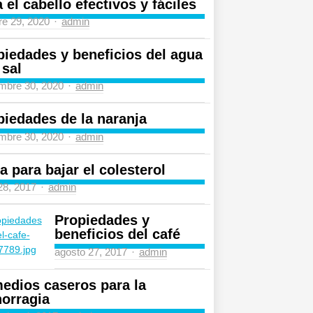
 el cabello efectivos y fáciles
Author
re 29, 2020
admin
piedades y beneficios del agua
 sal
Author
mbre 30, 2020
admin
piedades de la naranja
Author
mbre 30, 2020
admin
a para bajar el colesterol
Author
 28, 2017
admin
Propiedades y
beneficios del café
Author
agosto 27, 2017
admin
edios caseros para la
orragia