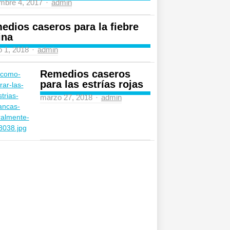
Author
mbre 4, 2017
admin
edios caseros para la fiebre
ina
Author
 1, 2018
admin
Remedios caseros
para las estrías rojas
Author
marzo 27, 2018
admin