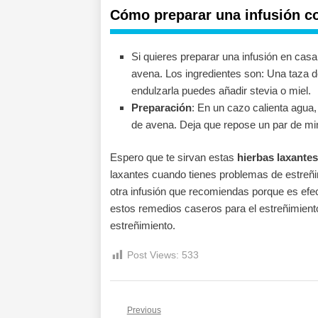
Cómo preparar una infusión co
Si quieres preparar una infusión en cas
avena. Los ingredientes son: Una taza 
endulzarla puedes añadir stevia o miel.
Preparación
: En un cazo calienta agua
de avena. Deja que repose un par de min
Espero que te sirvan estas
hierbas laxantes
laxantes cuando tienes problemas de estreñ
otra infusión que recomiendas porque es ef
estos remedios caseros para el estreñimient
estreñimiento.
Post Views:
533
Navegación
Previous