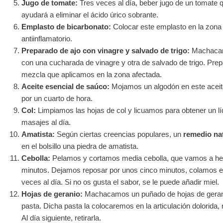
Jugo de tomate:
Tres veces al día, beber jugo de un tomate 
ayudará a eliminar el ácido úrico sobrante.
Emplasto de bicarbonato:
Colocar este emplasto en la zona 
antiinflamatorio.
Preparado de ajo con vinagre y salvado de trigo:
Machacam
con una cucharada de vinagre y otra de salvado de trigo. Pr
mezcla que aplicamos en la zona afectada.
Aceite esencial de saúco:
Mojamos un algodón en este aceite
por un cuarto de hora.
Col:
Limpiamos las hojas de col y licuamos para obtener un l
masajes al día.
Amatista:
Según ciertas creencias populares, un
remedio nat
en el bolsillo una piedra de amatista.
Cebolla:
Pelamos y cortamos media cebolla, que vamos a hervi
minutos. Dejamos reposar por unos cinco minutos, colamos el
veces al día. Si no os gusta el sabor, se le puede añadir miel.
Hojas de geranio:
Machacamos un puñado de hojas de gerani
pasta. Dicha pasta la colocaremos en la articulación dolorida
Al día siguiente, retirarla.