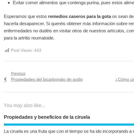
Evitar comer alimentos que contenga purina, pues estos alimen
Esperamos que estos
remedios caseros para la gota
os sean de 
hacerla desaparecer. Si queréis obtener más información sobre re
enfermedades no dudéis en visitar otros de nuestros artículos, c
para la artritis reumatoide.
Post Views:
443
Navegación
Previous
Previous
Next
Propiedades del bicarbonato de sodio
¿Cómo usa
de
post:
post:
entradas
You may also like...
Propiedades y beneficios de la ciruela
La ciruela es una fruta que con el tiempo se ha ido incorporando 