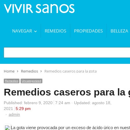
NAVEGAR
REMEDIOS
PROPIEDADES
BELLEZA
BUSCAR
Home
Remedios
Remedios caseros para la gota
Remedios
Uncategorized
Remedios caseros para la 
Published:
febrero 9, 2020
7:24 am
Updated: agosto 18,
2021
5:29 pm
Author
admin
La gota viene provocada por un exceso de ácido úrico en nuestr