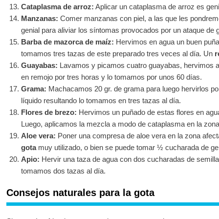
Cataplasma de arroz:
Aplicar un cataplasma de arroz es genial
Manzanas:
Comer manzanas con piel, a las que les pondremo
genial para aliviar los síntomas provocados por un ataque de g
Barba de mazorca de maíz:
Hervimos en agua un buen puña
tomamos tres tazas de este preparado tres veces al día. Un
r
Guayabas:
Lavamos y picamos cuatro guayabas, hervimos a
en remojo por tres horas y lo tomamos por unos 60 días.
Grama:
Machacamos 20 gr. de grama para luego hervirlos por
líquido resultando lo tomamos en tres tazas al día.
Flores de brezo:
Hervimos un puñado de estas flores en agua h
Luego, aplicamos la mezcla a modo de cataplasma en la zona
Aloe vera:
Poner una compresa de aloe vera en la zona afec
gota
muy utilizado, o bien se puede tomar ½ cucharada de gel 
Apio:
Hervir una taza de agua con dos cucharadas de semillas
tomamos dos tazas al día.
Consejos naturales para la gota