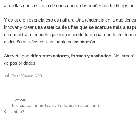
amarillas con la silueta de unos conocidos muñecos de dibujos an
Y es que en esencia eso es nail art. Una tendencia en la que tienes
innovar y crear
una estética de uñas que se acerque más a tu p
en encontrar el modelo que mejor puede funcionar con tu vestuari
el diseño de uñas es una fuente de inspiración.
Atrévete con
diferentes colores, formas y acabados
. No tardará
de posibilidades.
Post Views:
639
Navegación
Previous
Previous
Terapia con mandalas ¿Lo habías escuchado
de
post:
antes?
entradas