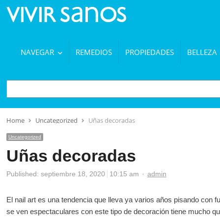
NAVEGAR
REMEDIOS
PROPIEDADES
BELLEZA
BUSCAR
Home
Uncategorized
Uñas decoradas
Uncategorized
Uñas decoradas
Author
Published:
septiembre 18, 2020
10:15 am
admin
El nail art es una tendencia que lleva ya varios años pisando con 
se ven espectaculares con este tipo de decoración tiene mucho q