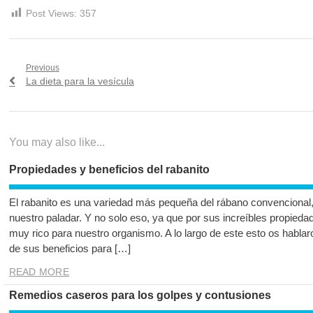
Post Views:
357
Navegación
Previous
Previous
La dieta para la vesícula
de
post:
entradas
You may also like...
Propiedades y beneficios del rabanito
El rabanito es una variedad más pequeña del rábano convencional,
nuestro paladar. Y no solo eso, ya que por sus increíbles propiedade
muy rico para nuestro organismo. A lo largo de este esto os habla
de sus beneficios para […]
READ MORE
Remedios caseros para los golpes y contusiones