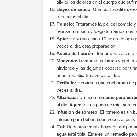
aliviar los dolores en el cuerpo que sufri
Bayas de saúco:
Una cucharadita de es
tres tazas al día.
Pomelo:
Trituramos la piel del pomelo 
reposar un poco y luego tomamos dos ta
Apio:
Hervimos unas 10 hojas de apio p
veces al día esta preparación.
Aceite de tiburón:
Tomar dos veces al d
Manzana:
Lavamos, pelamos y partimo
hirviendo y las dejamos cocerse por una 
bebemos tibia tres veces al día.
Perifollo:
Hervimos una cucharada de per
veces al día.
Albahaca:
Un buen
remedio para curar
al día. Agregarle un poco de miel para 
Infusión de romero:
El romero es un b
infusión para beberla dos veces al día y 
Col:
Hervimos varias hojas de col por 
agua esté tibia. Este es un
remedio para