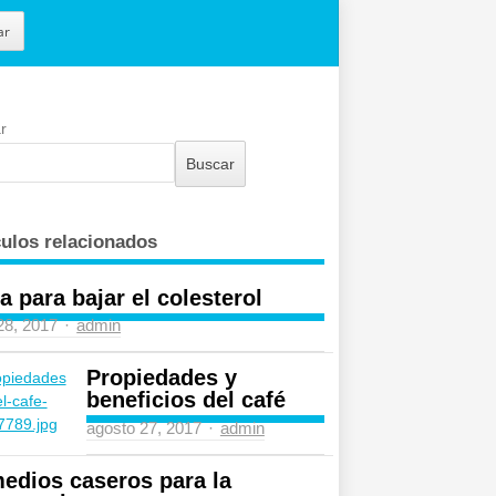
ar
r
Buscar
culos relacionados
a para bajar el colesterol
 28, 2017
Author
admin
Propiedades y
beneficios del café
agosto 27, 2017
Author
admin
edios caseros para la