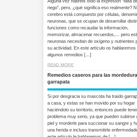
Alguna vez habréis oído la expresión “falta d
riego”, pero, ¿qué significa eso realmente? 
cerebro está compuesto por células, denom
neuronas, que se ocupan de desarrollar disti
funciones como recaudar la información,
memorizar, almacenar recuerdos,… pero es
neuronas necesitan de oxígeno y nutrientes 
su actividad. En este artículo os hablaremos
algunos remedios […]
READ MORE
Remedios caseros para las mordedura
garrapata
Si por desgracia su mascota ha traído garra
a casa, y estas se han movido por su hogar
haciéndolo su territorio, entonces puede tene
problema muy serio, ya que pueden subirse 
piel y morderle para succionar su sangre y h
una herida e incluso transmitirle enfermedad
este artículo le hablaremos de […]