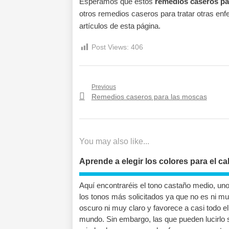
Esperamos que estos
remedios caseros par
otros remedios caseros para tratar otras en
artículos de esta página.
Post Views:
406
Previous
Navegación de entrad
Previous post:
Remedios caseros para las moscas
You may also like...
Aprende a elegir los colores para el ca
Aquí encontraréis el tono castaño medio, un
los tonos más solicitados ya que no es ni m
oscuro ni muy claro y favorece a casi todo el
mundo. Sin embargo, las que pueden lucirlo 