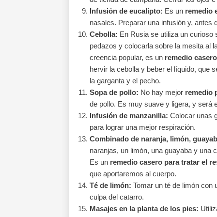
Infusión de eucalipto:
Es un
remedio e
nasales. Preparar una infusión y, antes 
Cebolla:
En Rusia se utiliza un curioso 
pedazos y colocarla sobre la mesita al 
creencia popular, es un
remedio casero 
hervir la cebolla y beber el líquido, q
la garganta y el pecho.
Sopa de pollo:
No hay mejor
remedio p
de pollo. Es muy suave y ligera, y será
Infusión de manzanilla:
Colocar unas go
para lograr una mejor respiración.
Combinado de naranja, limón, guayab
naranjas, un limón, una guayaba y una 
Es un
remedio casero para tratar el re
que aportaremos al cuerpo.
Té de limón:
Tomar un té de limón con un
culpa del catarro.
Masajes en la planta de los pies:
Utiliz