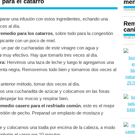
para el catarro
men
novie
arar una infusión con estos ingredientes, echando una
Rem
ces al día.
can
remedio para los catarros
, sobre todo para la congestión
marzo
icante con un poco de miel.
un par de cucharadas de este vinagre con agua y
o
muy efectivo. Hay que tomarlo tres veces al día.
ra:
Hervimos una taza de leche y luego le agregamos una
mienta negra. Removemos todo bien y tomamos dos veces al
 anterior método, tomar dos veces al día.
s una cucharadita de azúcar y colocamos en las fosas
espejar los mocos y respirar bien.
emedio casero para el resfriado común
, este es el mejor
gestión de pecho. Preparad un emplasto de mostaza y
te y colocarnos una toalla por encima de la cabeza, a modo
inhalar el vapor por 10 minutos.