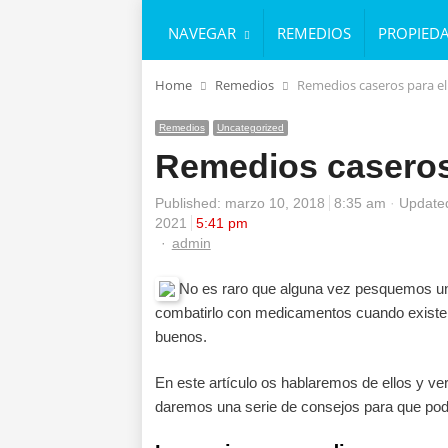
NAVEGAR
REMEDIOS
PROPIED
Home
Remedios
Remedios caseros para el
Remedios
Uncategorized
Remedios caseros 
Published:
marzo 10, 2018
8:35 am
Updated
2021
5:41 pm
Author
admin
No es raro que alguna vez pesquemos un 
combatirlo con medicamentos cuando existe
buenos.
En este artículo os hablaremos de ellos y v
daremos una serie de consejos para que podá