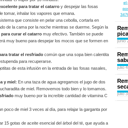
xcelente para tratar el catarro
y despejar las fosas
de tomar, inhalar los vapores que emana.
sistema que consiste en pelar una cebolla, cortarla en
lado de la cama por la noche mientras se duerme. Según la
Rem
pic
para curar el catarro
muy efectivo. También se puede
ue será muy bueno para despejar los mocos que se formen en
junio
Rem
ara tratar el resfriado
común que una sopa bien calentita
sab
 estupenda para recuperarse.
julio 
titas de esta infusión en la entrada de las fosas nasales,
Rem
a y miel:
En una taza de agua agregamos el jugo de dos
sec
cucharadita de miel. Removemos todo bien y lo tomamos.
julio 
sfriado
muy bueno por la increíble cantidad de vitamina C
 poco de miel 3 veces al día, para relajar la garganta por
ar 15 gotas de aceite esencial del árbol del té, que ayuda a