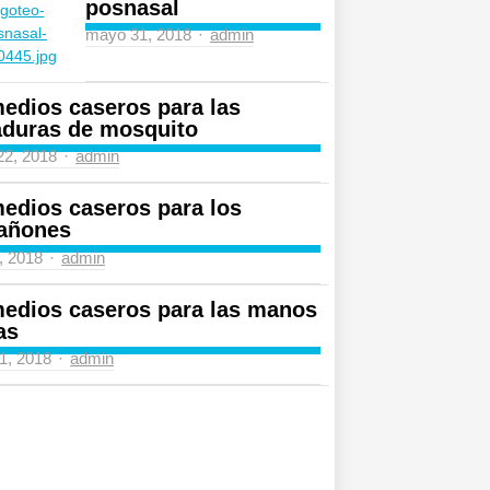
posnasal
mayo 31, 2018
Author
admin
edios caseros para las
aduras de mosquito
 22, 2018
Author
admin
edios caseros para los
añones
4, 2018
Author
admin
edios caseros para las manos
as
31, 2018
Author
admin