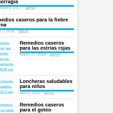
orragia
mbre 4, 2017
Author
admin
edios caseros para la fiebre
ina
 1, 2018
Author
admin
Remedios caseros
para las estrías rojas
marzo 27, 2018
Author
admin
Loncheras saludables
para niños
abril 8, 2018
Author
admin
Remedios caseros
para el goteo