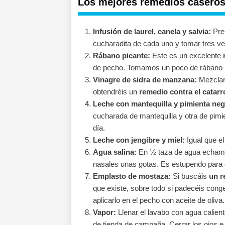
Los mejores remedios caseros 
Infusión de laurel, canela y salvia:
Prep
cucharadita de cada uno y tomar tres ve
Rábano picante:
Este es un excelente
de pecho. Tomamos un poco de rábano p
Vinagre de sidra de manzana:
Mezclar 
obtendréis un
remedio contra el catarr
Leche con mantequilla y pimienta neg
cucharada de mantequilla y otra de pi
día.
Leche con jengibre y miel:
Igual que el
Agua salina:
En ½ taza de agua echamo
nasales unas gotas. Es estupendo para d
Emplasto de mostaza:
Si buscáis
un r
que existe, sobre todo si padecéis con
aplicarlo en el pecho con aceite de oliva.
Vapor:
Llenar el lavabo con agua calien
de tienda de campaña. Cerrar los ojos e 