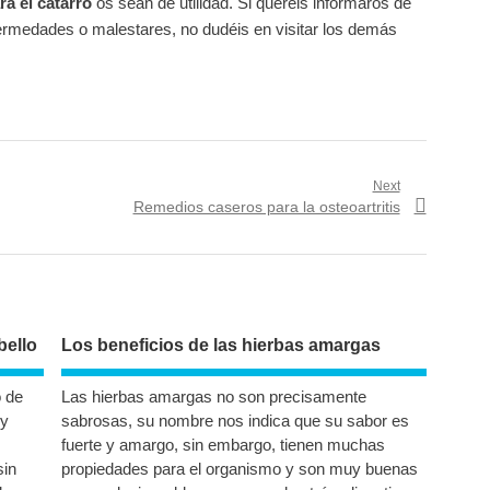
a el catarro
os sean de utilidad. Si queréis informaros de
fermedades o malestares, no dudéis en visitar los demás
Next
as
Next post:
Remedios caseros para la osteoartritis
bello
Los beneficios de las hierbas amargas
o de
Las hierbas amargas no son precisamente
uy
sabrosas, su nombre nos indica que su sabor es
fuerte y amargo, sin embargo, tienen muchas
sin
propiedades para el organismo y son muy buenas