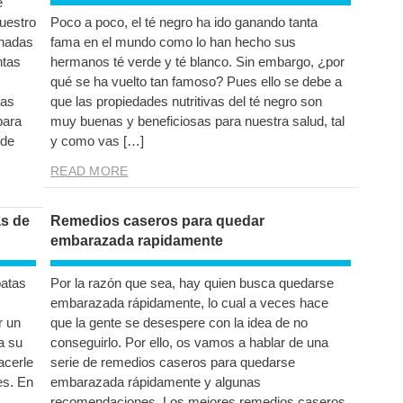
e
Nuestro
Poco a poco, el té negro ha ido ganando tanta
inadas
fama en el mundo como lo han hecho sus
ntas
hermanos té verde y té blanco. Sin embargo, ¿por
qué se ha vuelto tan famoso? Pues ello se debe a
tas
que las propiedades nutritivas del té negro son
para
muy buenas y beneficiosas para nuestra salud, tal
 de
y como vas […]
READ MORE
s de
Remedios caseros para quedar
embarazada rapidamente
patas
Por la razón que sea, hay quien busca quedarse
embarazada rápidamente, lo cual a veces hace
r un
que la gente se desespere con la idea de no
a su
conseguirlo. Por ello, os vamos a hablar de una
acerle
serie de remedios caseros para quedarse
es. En
embarazada rápidamente y algunas
recomendaciones. Los mejores remedios caseros