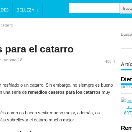
BUSCAR
Busc
ADES
BELLEZA
 catarro
Busca
para el catarro
: agosto 18,
406
Artí
Diet
resfriado o un catarro. Sin embargo, no siempre es bueno
junio
n una serie de
remedios caseros para los catarros
muy
eréis como os hacen sentir mucho mejor, además, os
is sobrellevar el catarro mucho mejor.
Rem