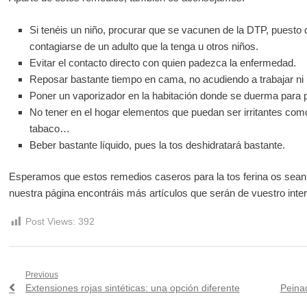
Si tenéis un niño, procurar que se vacunen de la DTP, puesto q
contagiarse de un adulto que la tenga u otros niños.
Evitar el contacto directo con quien padezca la enfermedad.
Reposar bastante tiempo en cama, no acudiendo a trabajar ni 
Poner un vaporizador en la habitación donde se duerma para 
No tener en el hogar elementos que puedan ser irritantes com
tabaco…
Beber bastante líquido, pues la tos deshidratará bastante.
Esperamos que estos remedios caseros para la tos ferina os sean 
nuestra página encontráis más artículos que serán de vuestro inter
Post Views:
392
Navegación
Previous
Previous
Next
Extensiones rojas sintéticas: una opción diferente
Peinad
de
post:
post: