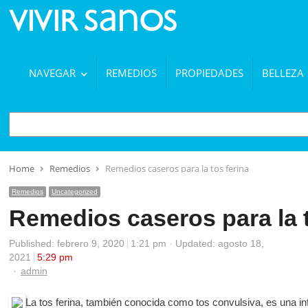
NAVEGAR
REMEDIOS
PROPIEDADES
BELLEZA
BUSCAR
Home
Remedios
Remedios caseros para la tos ferina
Remedios
Uncategorized
Remedios caseros para la t
Published:
febrero 9, 2020
1:21 pm
Updated: agosto 18,
2021
5:29 pm
Author
admin
La tos ferina, también conocida como tos convulsiva, es una in