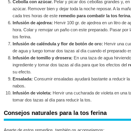
Cebolla con azúcar.
Pelar y picar dos cebollas grandes y, en 
azúcar. Remover bien y dejar toda la noche reposar. A la ma
cada tres horas de este
remedio para combatir la tos ferina
Infusión de ajedrea:
Hervir 100 gr. de ajedrea en un litro de 
hora. Colar y remojar un paño con este preparado. Pasar por la 
tos ferina.
Infusión de caléndula y flor de botón de oro:
Hervir una cuc
de agua y luego tomar dos tazas al día cuando el preparado est
Infusión de tomillo y drosera:
En una taza de agua hirviendo
ingrediente y tomar dos tazas al día para que los efectos del
r
su efecto.
Ensalada:
Consumir ensaladas ayudará bastante a reducir la t
nabos.
Infusión de violeta:
Hervir una cucharada de violeta en una ta
tomar dos tazas al día para reducir la tos.
Consejos naturales para la tos ferina
Aparte de estos remedios, también os aconsejamos: