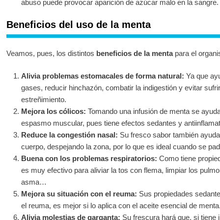
abuso puede provocar aparición de azúcar malo en la sangre.
Beneficios del uso de la menta
Veamos, pues, los distintos
beneficios de la menta
para el organ
Alivia problemas estomacales de forma natural:
Ya que ayu
gases, reducir hinchazón, combatir la indigestión y evitar sufr
estreñimiento.
Mejora los cólicos:
Tomando una infusión de menta se ayuda a 
espasmo muscular, pues tiene efectos sedantes y antiinflamat
Reduce la congestión nasal:
Su fresco sabor también ayuda a
cuerpo, despejando la zona, por lo que es ideal cuando se pa
Buena con los problemas respiratorios:
Como tiene propied
es muy efectivo para aliviar la tos con flema, limpiar los pulmon
asma…
Mejora su situación con el reuma:
Sus propiedades sedante
el reuma, es mejor si lo aplica con el aceite esencial de menta
Alivia molestias de garganta:
Su frescura hará que, si tiene 