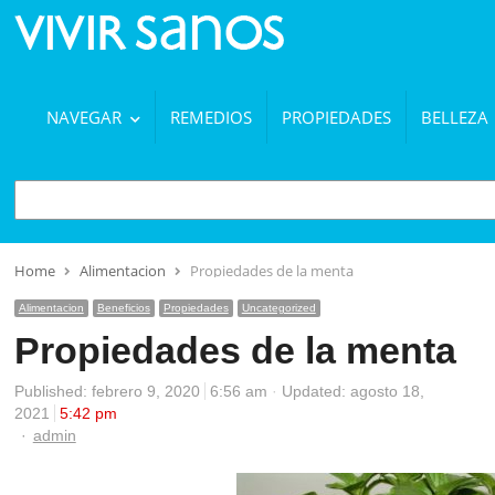
NAVEGAR
REMEDIOS
PROPIEDADES
BELLEZA
BUSCAR
Home
Alimentacion
Propiedades de la menta
Alimentacion
Beneficios
Propiedades
Uncategorized
Propiedades de la menta
Published:
febrero 9, 2020
6:56 am
Updated: agosto 18,
2021
5:42 pm
Author
admin