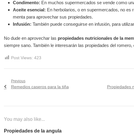
Condimento:
En muchos supermercados se vende como una e
Aceite esencial:
En herbolarios, o en supermercados, no es r
menta para aprovechar sus propiedades.
Infusión:
También puede conseguirse en infusión, para utiliza
No dude en aprovechar las
propiedades nutricionales de la men
siempre sano. También le interesarán las propiedades del romero, de
Post Views:
423
Navegación
Previous
Previous
Next
Remedios caseros para la tiña
Propiedades n
de
post:
post:
entradas
You may also like...
Propiedades de la angula