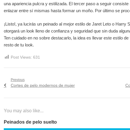
una apariencia pulcra y estilizada. El tercer paso a seguir consiste 
enlazar entre sí mismas hasta formar un moño. Por último se proced
¡Listo!, ya lucirás un peinado al mejor estilo de Jaret Leto o Harry S
otorgará un look lleno de confianza y seguridad que sin duda algun
Ten cuidado en no sobre destacarlo, la idea es llevar este estilo d
resto de tu look.
Post Views:
631
Navegación
Previous
Previous
Ne
Cortes de pelo modernos de mujer
Co
de
post:
po
entradas
You may also like...
Peinados de pelo suelto