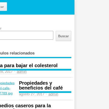
car
r
Buscar
culos relacionados
a para bajar el colesterol
Author
 28, 2017
admin
Propiedades y
beneficios del café
Author
agosto 27, 2017
admin
edios caseros para la