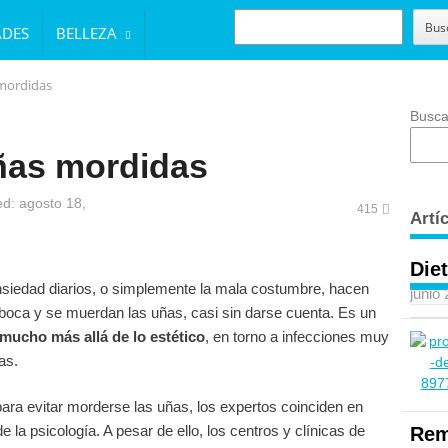
BUSCAR
Bus
ADES
BELLEZA
mordidas
Busca
ñas mordidas
d: agosto 18,
415
Artí
Diet
nsiedad diarios, o simplemente la mala costumbre, hacen
junio
boca y se muerdan las uñas, casi sin darse cuenta. Es un
mucho más allá de lo estético
, en torno a infecciones muy
as.
ra evitar morderse las uñas, los expertos coinciden en
 la psicología. A pesar de ello, los centros y clínicas de
Rem