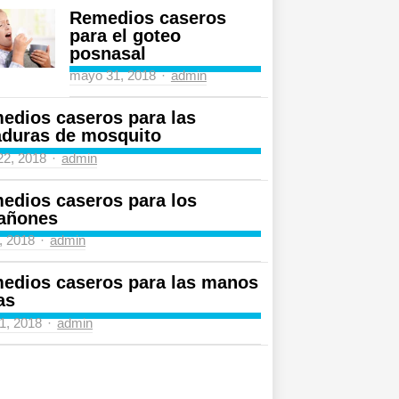
Remedios caseros
para el goteo
posnasal
Author
mayo 31, 2018
admin
edios caseros para las
aduras de mosquito
Author
 22, 2018
admin
edios caseros para los
añones
Author
4, 2018
admin
edios caseros para las manos
as
Author
31, 2018
admin