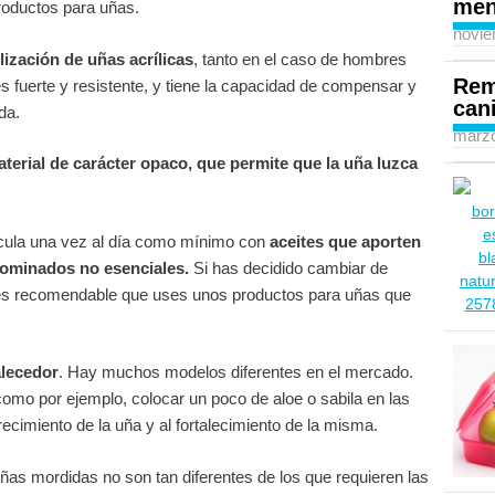
men
productos para uñas.
novie
ilización de uñas acrílicas
, tanto en el caso de hombres
Rem
es fuerte y resistente, y tiene la capacidad de compensar y
can
da.
marzo
material de carácter opaco, que permite que la uña luzca
ícula una vez al día como mínimo con
aceites que aporten
nominados no esenciales.
Si has decidido cambiar de
, es recomendable que uses unos productos para uñas que
alecedor
. Hay muchos modelos diferentes en el mercado.
mo por ejemplo, colocar un poco de aloe o sabila en las
ecimiento de la uña y al fortalecimiento de la misma.
uñas mordidas no son tan diferentes de los que requieren las