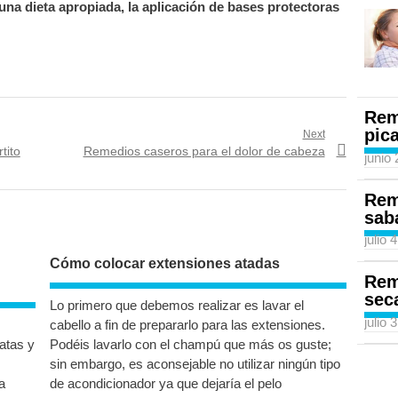
una dieta apropiada, la aplicación de bases protectoras
Rem
pic
Next
Next
tito
Remedios caseros para el dolor de cabeza
junio
post:
Rem
sab
julio 
Cómo colocar extensiones atadas
Rem
sec
Lo primero que debemos realizar es lavar el
julio 
cabello a fin de prepararlo para las extensiones.
ratas y
Podéis lavarlo con el champú que más os guste;
sin embargo, es aconsejable no utilizar ningún tipo
a
de acondicionador ya que dejaría el pelo