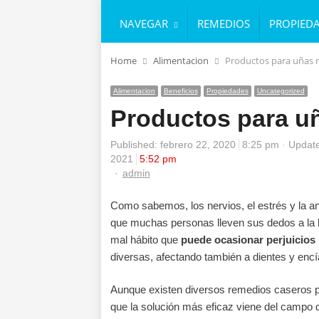
NAVEGAR
REMEDIOS
PROPIED
Home
Alimentacion
Productos para uñas 
Alimentacion
Beneficios
Propiedades
Uncategorized
Productos para u
Published:
febrero 22, 2020
8:25 pm
Update
2021
5:52 pm
Author
admin
Como sabemos, los nervios, el estrés y la a
que muchas personas lleven sus dedos a la 
mal hábito que
puede ocasionar perjuicios 
diversas, afectando también a dientes y encí
Aunque existen diversos remedios caseros pa
que la solución más eficaz viene del campo de