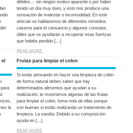
débiles… sin ningún motivo aparente o por haber
ber
tenido un día muy duro, y esto nos produce una
ando
sensación de malestar o incomodidad. En este
e
artículo os hablaremos de diferentes remedios
del
caseros para el cansancio y algunos consejos
útiles que os ayudarán a recuperar esas fuertzas
que habéis perdido […]
READ MORE
 el
Frutas para limpiar el colon
Si estás pensando en hacer una limpieza de colón
i
de forma natural debes saber que hay
 para
determinados alimentos que ayudan a su
Si
realización, te mostramos algunas de las frutas
rizos,
para limpiar el colón, toma nota de ellas porque
enes la
son buenas si estás realizando un tratamiento de
s
limpieza. La sandía: Debido a su composición
ayuda en […]
READ MORE