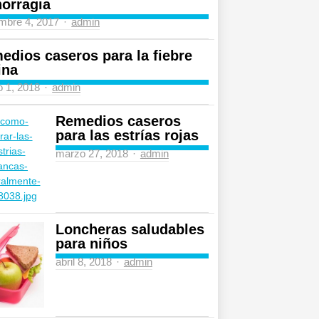
orragia
Author
mbre 4, 2017
admin
edios caseros para la fiebre
ina
Author
 1, 2018
admin
Remedios caseros
para las estrías rojas
Author
marzo 27, 2018
admin
Loncheras saludables
para niños
Author
abril 8, 2018
admin