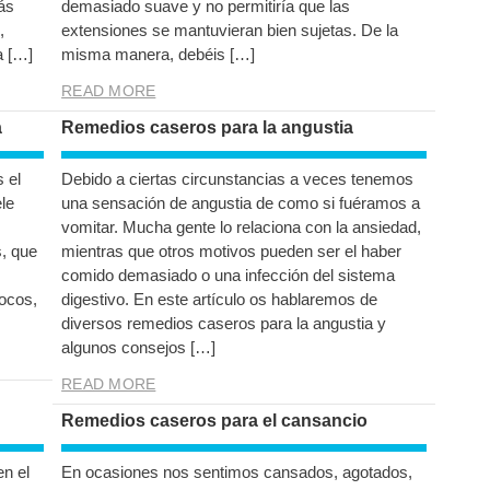
ás
demasiado suave y no permitiría que las
,
extensiones se mantuvieran bien sujetas. De la
a […]
misma manera, debéis […]
READ MORE
a
Remedios caseros para la angustia
 el
Debido a ciertas circunstancias a veces tenemos
ele
una sensación de angustia de como si fuéramos a
vomitar. Mucha gente lo relaciona con la ansiedad,
, que
mientras que otros motivos pueden ser el haber
comido demasiado o una infección del sistema
focos,
digestivo. En este artículo os hablaremos de
diversos remedios caseros para la angustia y
algunos consejos […]
READ MORE
Remedios caseros para el cansancio
en el
En ocasiones nos sentimos cansados, agotados,