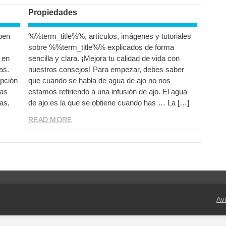
Propiedades
ben
%%term_title%%, artículos, imágenes y tutoriales
sobre %%term_title%% explicados de forma
 en
sencilla y clara. ¡Mejora tu calidad de vida con
as.
nuestros consejos! Para empezar, debes saber
pción
que cuando se habla de agua de ajo no nos
tas
estamos refiriendo a una infusión de ajo. El agua
as,
de ajo es la que se obtiene cuando has … La […]
READ MORE
Avi