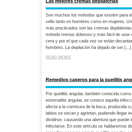
Las mejores cremas depilatorias
Son muchos los métodos que existen para el
vello tanto en hombres como en mujeres. Un
más practicados son las cremas depilatorias
método menos doloroso y más fácil de usar 
cera y por el que cada vez se están decant
hombres. La depilación ha dejado de ser […]
READ MORE
Remedios caseros para la queilitis ang
Por queilitis angular, también conocida como
estomatitis angular, se conoce aquella infecc
afecta a la comisura de la boca, producida c
labios se secan y agrietan, pudiendo llegar i
dividirse, causando una abertura que puede ir
infectarse. En este artículo os hablaremos d