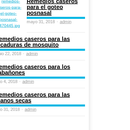
Remedios caseros
para el goteo
posnasal
Author
mayo 31, 2018
admin
emedios caseros para las
icaduras de mosquito
Author
nio 22, 2018
admin
emedios caseros para los
abañones
Author
lio 4, 2018
admin
emedios caseros para las
anos secas
Author
lio 31, 2018
admin