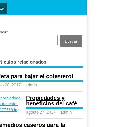
car
scar
Buscar
tículos relacionados
ieta para bajar el colesterol
Author
nio 28, 2017
admin
Propiedades y
beneficios del café
Author
agosto 27, 2017
admin
emedios caseros para la