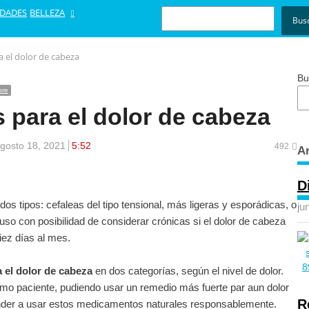
BUSCAR
EDADES
BELLEZA
Bus
 el dolor de cabeza
Bu
ore
para el dolor de cabeza
gosto 18, 2021
5:52
492
Ar
D
os tipos: cefaleas del tipo tensional, más ligeras y esporádicas, o
ju
uso con posibilidad de considerar crónicas si el dolor de cabeza
ez días al mes.
 el dolor de cabeza
en dos categorías, según el nivel de dolor.
ómo paciente, pudiendo usar un remedio más fuerte par aun dolor
R
ender a usar estos medicamentos naturales responsablemente.