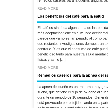
remedios caseros para la queilitis angular, as
READ MORE
Los beneficios del café para la salud
El café es sin duda alguna, una de las bebid
más aceptación tiene en el mundo occidental
parece que ya no es tan perjudicial como par
que recientes investigaciones demuestran to
contrario. Y es que el consumo de café pued
beneficioso tanto para nuestra salud mental
física, y así lo […]
READ MORE
Remedios caseros para la apnea del 
La apnea del sueño es un trastorno muy grav
sueño, que detiene el flujo de oxígeno al cue
durante un periodo de 10 segundos. Genera
está provocado por el tejido blando en la part
de la garganta que está relajado, lo que prov