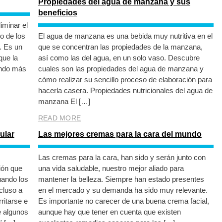
Propiedades del agua de manzana y sus
beneficios
iminar el
o de los
El agua de manzana es una bebida muy nutritiva en el
. Es un
que se concentran las propiedades de la manzana,
que la
así como las del agua, en un solo vaso. Descubre
ando más
cuales son las propiedades del agua de manzana y
cómo realizar su sencillo proceso de elaboración para
hacerla casera. Propiedades nutricionales del agua de
manzana El […]
READ MORE
ular
Las mejores cremas para la cara del mundo
Las cremas para la cara, han sido y serán junto con
ión que
una vida saludable, nuestro mejor aliado para
uando los
mantener la belleza. Siempre han estado presentes
ncluso a
en el mercado y su demanda ha sido muy relevante.
ritarse e
Es importante no carecer de una buena crema facial,
e algunos
aunque hay que tener en cuenta que existen