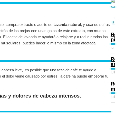
nte, compra extracto o aceite de
lavanda natural
, y cuando sufras
etrás de las orejas con unas gotas de este extracto, con mucho
R
. El aceite de lavanda te ayudará a relajarte y a reducir todos los
p
s musculares, puedes hacer lo mismo en la zona afectada.
ju
R
s
de cabeza leve, es posible que una taza de café te ayude a
ju
i el dolor viene causado por estrés, la cafeína puede empeorar tu
R
m
as y dolores de cabeza intensos.
ju