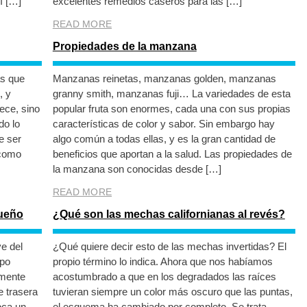
í […]
excelentes remedios caseros para las […]
READ MORE
Propiedades de la manzana
as que
Manzanas reinetas, manzanas golden, manzanas
, y
granny smith, manzanas fuji… La variedades de esta
ece, sino
popular fruta son enormes, cada una con sus propias
do lo
características de color y sabor. Sin embargo hay
e ser
algo común a todas ellas, y es la gran cantidad de
 como
beneficios que aportan a la salud. Las propiedades de
la manzana son conocidas desde […]
READ MORE
sueño
¿Qué son las mechas californianas al revés?
e del
¿Qué quiere decir esto de las mechas invertidas? El
rpo
propio término lo indica. Ahora que nos habíamos
lmente
acostumbrado a que en los degradados las raíces
e trasera
tuvieran siempre un color más oscuro que las puntas,
oca un
el esquema ha cambiado por completo. Se trata