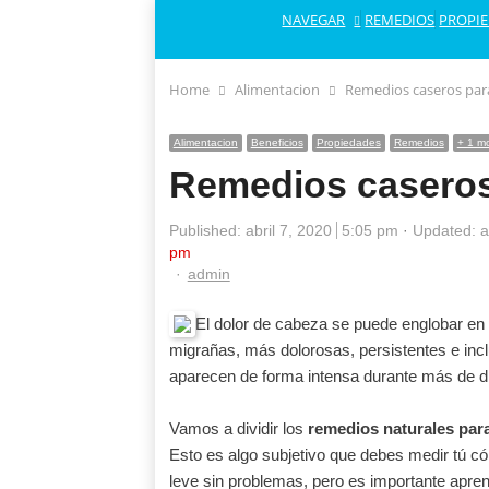
NAVEGAR
REMEDIOS
PROPI
Home
Alimentacion
Remedios caseros para
Alimentacion
Beneficios
Propiedades
Remedios
+ 1 m
Remedios caseros 
Published:
abril 7, 2020
5:05 pm
Updated: a
pm
Author
admin
El dolor de cabeza se puede englobar en d
migrañas, más dolorosas, persistentes e incl
aparecen de forma intensa durante más de di
Vamos a dividir los
remedios naturales para
Esto es algo subjetivo que debes medir tú c
leve sin problemas, pero es importante apr