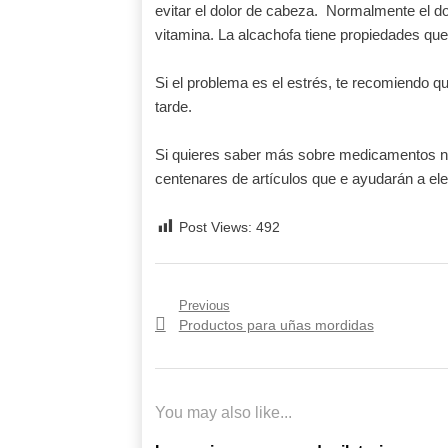
evitar el dolor de cabeza. Normalmente el do
vitamina. La alcachofa tiene propiedades que
Si el problema es el estrés, te recomiendo
tarde.
Si quieres saber más sobre medicamentos nat
centenares de artículos que e ayudarán a ele
Post Views:
492
Previous
Navegación
Previous
Productos para uñas mordidas
de
post:
entradas
You may also like...