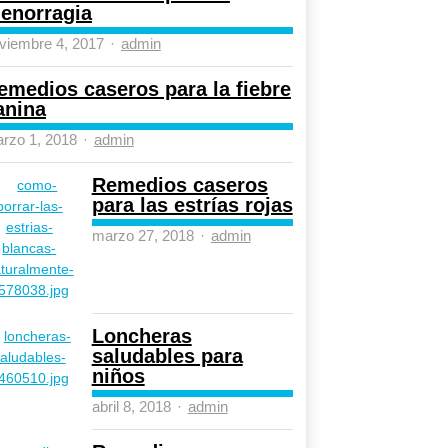
enorragia
Author
viembre 4, 2017
admin
emedios caseros para la fiebre
anina
Author
rzo 1, 2018
admin
Remedios caseros
para las estrías rojas
Author
marzo 27, 2018
admin
Loncheras
saludables para
niños
Author
abril 8, 2018
admin