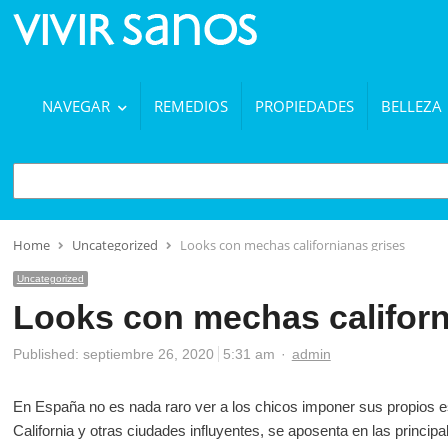
NAVEGAR
REMEDIOS
PROPIEDADES
BELLEZA
BUSCAR
Home
Uncategorized
Looks con mechas californianas grises
Uncategorized
Looks con mechas californ
Author
Published:
septiembre 26, 2020
5:31 am
admin
En España no es nada raro ver a los chicos imponer sus propios est
California y otras ciudades influyentes, se aposenta en las princip