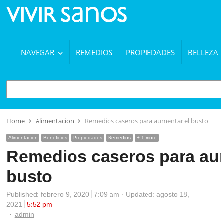
NAVEGAR
REMEDIOS
PROPIEDADES
BELLEZA
BUSCAR
Home
Alimentacion
Remedios caseros para aumentar el busto
Alimentacion
Beneficios
Propiedades
Remedios
+ 1 more
Remedios caseros para au
busto
Published:
febrero 9, 2020
7:09 am
Updated: agosto 18,
2021
5:52 pm
Author
admin