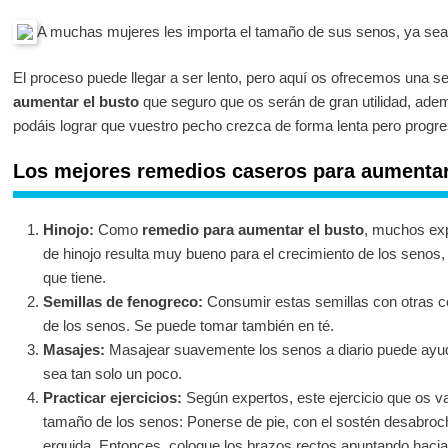
A muchas mujeres les importa el tamaño de sus senos, ya sea
El proceso puede llegar a ser lento, pero aquí os ofrecemos una s
aumentar el busto
que seguro que os serán de gran utilidad, ade
podáis lograr que vuestro pecho crezca de forma lenta pero progre
Los mejores remedios caseros para aumentar
Hinojo:
Como
remedio para aumentar el busto
, muchos exp
de hinojo resulta muy bueno para el crecimiento de los senos,
que tiene.
Semillas de fenogreco:
Consumir estas semillas con otras 
de los senos. Se puede tomar también en té.
Masajes:
Masajear suavemente los senos a diario puede ayu
sea tan solo un poco.
Practicar ejercicios:
Según expertos, este ejercicio que os v
tamaño de los senos: Ponerse de pie, con el sostén desabroc
erguida. Entonces, coloque los brazos rectos apuntando hacia