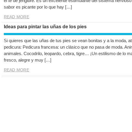
el té de jengibre. Es un excelente estimulante del sistema nervioso
sabor es picante por lo que hay […]
READ MORE
Ideas para pintar las uñas de los pies
Si quieres que las uñas de tus pies se vean bonitas y a la moda, at
pedicura: Pedicura francesa: un clásico que no pasa de moda. Ani
animales. Cocodrilo, leopardo, cebra, tigre… ¡Un estilismo de lo más
fresco, alegre y muy […]
READ MORE