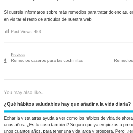
Si queréis informaros sobre más remedios para tratar dolencias, 
en visitar el resto de artículos de nuestra web.
Post Views:
458
Navegación
Previous
Previous
Next
Remedios caseros para las cochinillas
Remedios 
de
post:
post:
entradas
You may also like...
¿Qué hábitos saludables hay que añadir a la vida diaria?
Echar la vista atrás ayuda a ver como los hábitos de vida de ahor
unos años. ¿Es tu caso también? Seguro que ya empiezas a preoc
unos cuantos años, para tener una vida larga y próspera. Pero, ¿