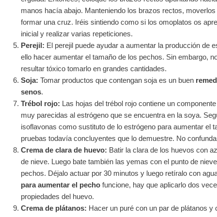
manos hacía abajo. Manteniendo los brazos rectos, moverlos h
formar una cruz. Iréis sintiendo como si los omoplatos os apre
inicial y realizar varias repeticiones.
Perejil:
El perejil puede ayudar a aumentar la producción de e
ello hacer aumentar el tamaño de los pechos. Sin embargo, n
resultar tóxico tomarlo en grandes cantidades.
Soja:
Tomar productos que contengan soja es un buen
remedi
senos
.
Trébol rojo:
Las hojas del trébol rojo contiene un component
muy parecidas al estrógeno que se encuentra en la soya. Según 
isoflavonas como sustituto de lo estrógeno para aumentar el 
pruebas todavía concluyentes que lo demuestre. No confundas el
Crema de clara de huevo:
Batir la clara de los huevos con az
de nieve. Luego bate también las yemas con el punto de nieve
pechos. Déjalo actuar por 30 minutos y luego retíralo con agu
para aumentar el pecho
funcione, hay que aplicarlo dos vec
propiedades del huevo.
Crema de plátanos:
Hacer un puré con un par de plátanos y 