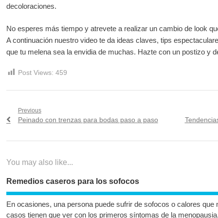
decoloraciones.
No esperes más tiempo y atrevete a realizar un cambio de look que
A continuación nuestro video te da ideas claves, tips espectaculare
que tu melena sea la envidia de muchas. Hazte con un postizo y d
Post Views:
459
Navegación
Previous
Previous
Next
Peinado con trenzas para bodas paso a paso
Tendencias
de
post:
post:
entradas
You may also like...
Remedios caseros para los sofocos
En ocasiones, una persona puede sufrir de sofocos o calores que
casos tienen que ver con los primeros síntomas de la menopausia,