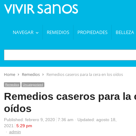
NAVEGAR
REMEDIOS
PROPIEDADES
BELLEZA
BUSCAR
Home
Remedios
Remedios caseros para la cera en los oídos
Remedios
Uncategorized
Remedios caseros para la 
oídos
Published:
febrero 9, 2020
7:36 am
Updated: agosto 18,
2021
5:29 pm
Author
admin