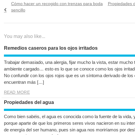
Navegación
Previous
Next
Cómo hacer un recogido con trenzas para boda
Propiedades de
de
post:
post:
sencillo
entradas
You may also like...
Remedios caseros para los ojos irritados
Trabajar demasiado, una alergia, fijar mucho la vista, estar mucho 
ambiente cargado… esto es lo que se conoce como los ojos irritad
No confundir con los ojos rojos que es un síntoma derivado de los 
encuentran más […]
READ MORE
Propiedades del agua
Como bien sabéis, el agua es conocida como la fuente de la vida, 
porque aparte de que los primeros seres vivos nacieron en su interi
de energía del ser humano, pues sin agua nos moriríamos por des