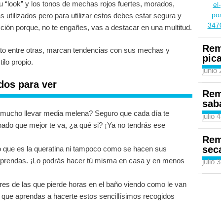
u “look” y los tonos de mechas rojos fuertes, morados,
 utilizados pero para utilizar estos debes estar segura y
ción porque, no te engañes, vas a destacar en una multitud.
Rem
to entre otras, marcan tendencias con sus mechas y
pic
ilo propio.
junio
dos para ver
Rem
sab
mucho llevar media melena? Seguro que cada día te
julio 
inado que mejor te va, ¿a qué si? ¡Ya no tendrás ese
Rem
sec
lo que es la queratina ni tampoco como se hacen sus
aprendas. ¡Lo podrás hacer tú misma en casa y en menos
julio 
es de las que pierde horas en el baño viendo como le van
que aprendas a hacerte estos sencillísimos recogidos