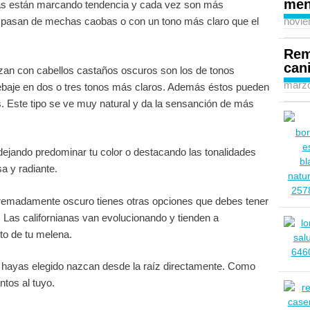
men
has están marcando tendencia y cada vez son más
novie
y pasan de mechas caobas o con un tono más claro que el
Rem
can
izan con cabellos castaños oscuros son los de tonos
marzo
 rebaje en dos o tres tonos más claros. Además éstos pueden
s. Este tipo se ve muy natural y da la sensanción de más
dejando predominar tu color o destacando las tonalidades
a y radiante.
xtremadamente oscuro tienes otras opciones que debes tener
Las californianas van evolucionando y tienden a
to de tu melena.
e hayas elegido nazcan desde la raíz directamente. Como
tos al tuyo.