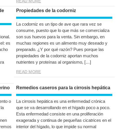
READ MORE
de
Propiedades de la codorniz
La codorniz es un tipo de ave que rara vez se
consume, puesto que lo que más se comercializa
ional.
son sus huevos para la venta. Sin embargo, en
el: es
muchas regiones es un alimento muy deseado y
mucho
preparado. ¿Y por qué razón? Pues porque las
propiedades de la codorniz aportan muchos
ra
nutrientes y proteínas al organismo, […]
READ MORE
erino
Remedios caseros para la cirrosis hepática
ento o
La cirrosis hepática es una enfermedad crónica
 la
que se va desarrollando en el hígado poco a poco.
Esta enfermedad consiste en una proliferación
enen
exagerada y continua de pequeñas cicatrices en el
laremos
interior del hígado, lo que impide su normal