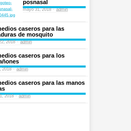
posnasal
Author
mayo 31, 2018
admin
edios caseros para las
aduras de mosquito
Author
 22, 2018
admin
edios caseros para los
añones
Author
4, 2018
admin
edios caseros para las manos
as
Author
31, 2018
admin