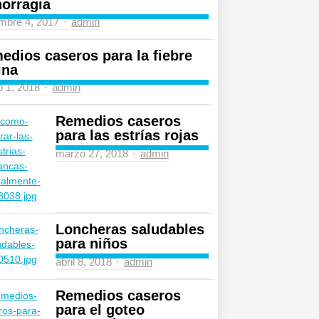
orragia
Author
mbre 4, 2017
admin
edios caseros para la fiebre
ina
Author
 1, 2018
admin
Remedios caseros
para las estrías rojas
Author
marzo 27, 2018
admin
Loncheras saludables
para niños
Author
abril 8, 2018
admin
Remedios caseros
para el goteo