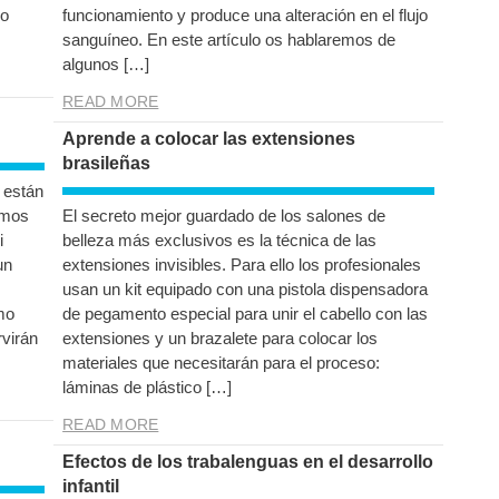
so
funcionamiento y produce una alteración en el flujo
sanguíneo. En este artículo os hablaremos de
algunos […]
READ MORE
Aprende a colocar las extensiones
brasileñas
 están
smos
El secreto mejor guardado de los salones de
i
belleza más exclusivos es la técnica de las
un
extensiones invisibles. Para ello los profesionales
usan un kit equipado con una pistola dispensadora
mo
de pegamento especial para unir el cabello con las
rvirán
extensiones y un brazalete para colocar los
materiales que necesitarán para el proceso:
láminas de plástico […]
READ MORE
Efectos de los trabalenguas en el desarrollo
infantil