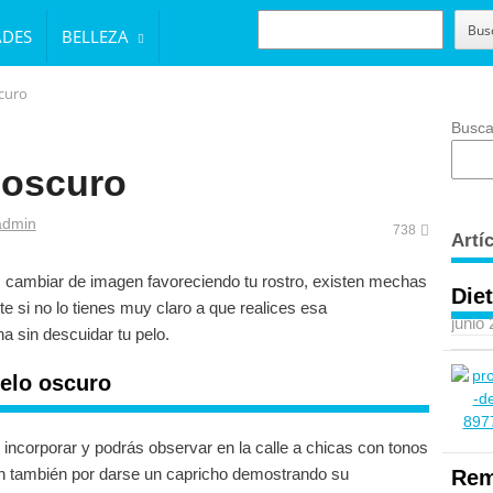
BUSCAR
Bus
ADES
BELLEZA
curo
Busca
 oscuro
uthor
admin
738
Artí
es cambiar de imagen favoreciendo tu rostro, existen mechas
Diet
e si no lo tienes muy claro a que realices esa
junio
a sin descuidar tu pelo.
elo oscuro
 incorporar y podrás observar en la calle a chicas con tonos
an también por darse un capricho demostrando su
Rem