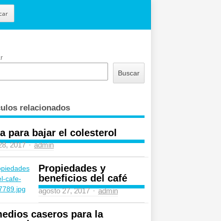
car
r
Buscar
culos relacionados
a para bajar el colesterol
Author
 28, 2017
admin
Propiedades y
beneficios del café
Author
agosto 27, 2017
admin
edios caseros para la