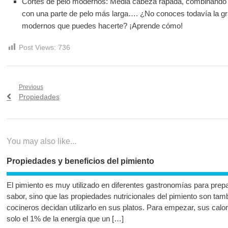
Cortes de pelo modernos: Media cabeza rapada, combinando p
con una parte de pelo más larga…. ¿No conoces todavía la gr
modernos que puedes hacerte? ¡Aprende cómo!
Post Views:
736
Navegación
Previous
Previous
Propiedades
de
post:
entradas
You may also like...
Propiedades y beneficios del pimiento
El pimiento es muy utilizado en diferentes gastronomías para prepa
sabor, sino que las propiedades nutricionales del pimiento son tamb
cocineros decidan utilizarlo en sus platos. Para empezar, sus cal
solo el 1% de la energía que un […]