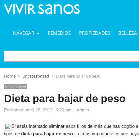
NAVEGAR
REMEDIOS
PROPIEDADES
BELLEZA
BUSCAR
Home
Uncategorized
Dieta para bajar de peso
Uncategorized
Dieta para bajar de peso
Author
Published:
abril 26, 2019
6:20 am
admin
Si estás intentado eliminar esos kilos de más que has cogido
tipos de
dieta para bajar de peso
. Lo más importante es que huyas