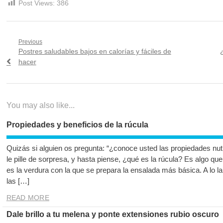
Post Views:
386
Navegación
Previous
Previous
N
Postres saludables bajos en calorías y fáciles de
¿
de
post:
p
hacer
entradas
You may also like...
Propiedades y beneficios de la rúcula
Quizás si alguien os pregunta: “¿conoce usted las propiedades nutr
le pille de sorpresa, y hasta piense, ¿qué es la rúcula? Es alg
es la verdura con la que se prepara la ensalada más básica. A lo l
las […]
READ MORE
Dale brillo a tu melena y ponte extensiones rubio oscuro