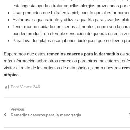
esta ingesta ayuda a tratar aquellas alergias provocadas por e
Usar productos que hidraten la piel, puesto que al estar hume
Evitar usar agua caliente y utilizar agua fría para lavar los plat
Tener mucho cuidado con ciertos alimentos, como son la naran
pueden producir una terrible sensación de quemazón en la zona
Para lavar los platos usar jabones biológicos que no lleven p
Esperamos que estos
remedios caseros para la dermatitis
os se
más información sobre otros remedios para otros malestares, enf
visitar el resto de los artículos de esta página., como nuestros
rem
atópica
.
Post Views:
346
Navegación
Previous
Previous
Remedios caseros para la menorragia
de
post:
p