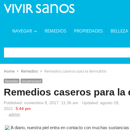
NAVEGAR
REMEDIOS
PROPIEDADES
BELLEZA
BUSCAR
Home
Remedios
Remedios caseros para la dermatitis
Remedios
Uncategorized
Remedios caseros para la 
Published:
noviembre 8, 2017
11:36 am
Updated: agosto 18,
2021
5:44 pm
Author
admin
A diario, nuestra piel entra en contacto con muchas sustancia