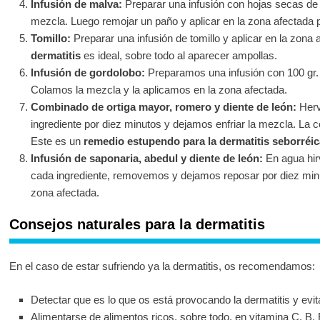
Infusión de malva:
Preparar una infusión con hojas secas de 
mezcla. Luego remojar un paño y aplicar en la zona afectada po
Tomillo:
Preparar una infusión de tomillo y aplicar en la zona
dermatitis
es ideal, sobre todo al aparecer ampollas.
Infusión de gordolobo:
Preparamos una infusión con 100 gr. 
Colamos la mezcla y la aplicamos en la zona afectada.
Combinado de ortiga mayor, romero y diente de león:
Herv
ingrediente por diez minutos y dejamos enfriar la mezcla. La
Este es un
remedio estupendo para la dermatitis seborréic
Infusión de saponaria, abedul y diente de león:
En agua hi
cada ingrediente, removemos y dejamos reposar por diez min
zona afectada.
Consejos naturales para la dermatitis
En el caso de estar sufriendo ya la dermatitis, os recomendamos:
Detectar que es lo que os está provocando la dermatitis y evita
Alimentarse de alimentos ricos, sobre todo, en vitamina C, B,