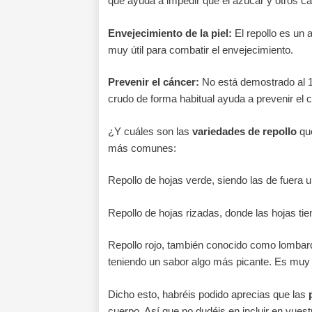
que ayuda a impedir que el azúcar y otros ca
Envejecimiento de la piel:
El repollo es un 
muy útil para combatir el envejecimiento.
Prevenir el cáncer:
No está demostrado al 
crudo de forma habitual ayuda a prevenir el
¿Y cuáles son las
variedades de repollo
que
más comunes:
Repollo de hojas verde, siendo las de fuera 
Repollo de hojas rizadas, donde las hojas tie
Repollo rojo, también conocido como lombard
teniendo un sabor algo más picante. Es muy 
Dicho esto, habréis podido aprecias que las
cuerpo. Así que no dudéis en incluir en vuestr