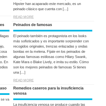
Hipster han acaparado este mercado, es un
peinado clásico que cuenta con […]
READ MORE
les
Peinados de famosas
llagas
El peinado también es protagonista en los looks
más sofisticados y es importante sorprender con
jo,
recogidos originales, trenzas enlazadas y ondas
ucosa
bonitas en la melena. Fíjate en los peinados de
ueden
algunas famosas estilosas como Hilary Swank,
o. En
Kate Mara o Blake Lively, e imita su estilo. Cómo
edios
son los mejores peinados de famosas Si tienes
una […]
READ MORE
paso
Remedios caseros para la insuficiencia
venosa
 se va
La insuficiencia venosa se produce cuando las