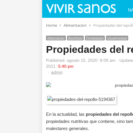
N
Home
Alimentacion
Propiedades del repol
Alimentacion
Beneficios
Propiedades
Uncategorized
Propiedades del r
Published:
agosto 15, 2020
8:09 am
Update
2021
5:40 pm
Author
admin
En la actualidad, las
propiedades del repoll
propiedades nutritivas que contiene, sino tamb
malestares generales.