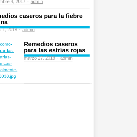
Author
mbre 4, 2017
admin
edios caseros para la fiebre
ina
Author
 1, 2018
admin
Remedios caseros
para las estrías rojas
Author
marzo 27, 2018
admin