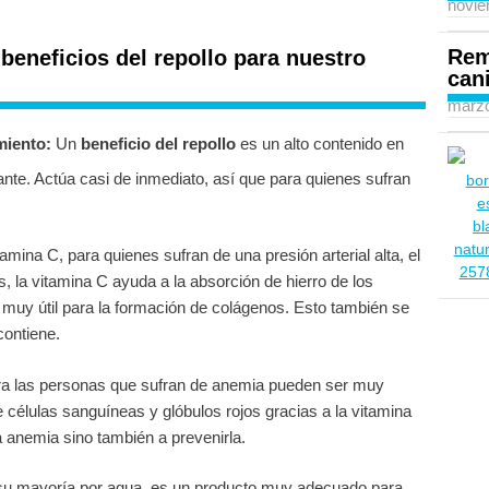
novie
Rem
s
beneficios del repollo
para nuestro
can
marzo
miento:
Un
beneficio del repollo
es un alto contenido en
xante. Actúa casi de inmediato, así que para quienes sufran
tamina C, para quienes sufran de una presión arterial alta, el
, la vitamina C ayuda a la absorción de hierro de los
uy útil para la formación de colágenos. Esto también se
contiene.
a las personas que sufran de anemia pueden ser muy
e células sanguíneas y glóbulos rojos gracias a la vitamina
 anemia sino también a prevenirla.
 su mayoría por agua, es un producto muy adecuado para