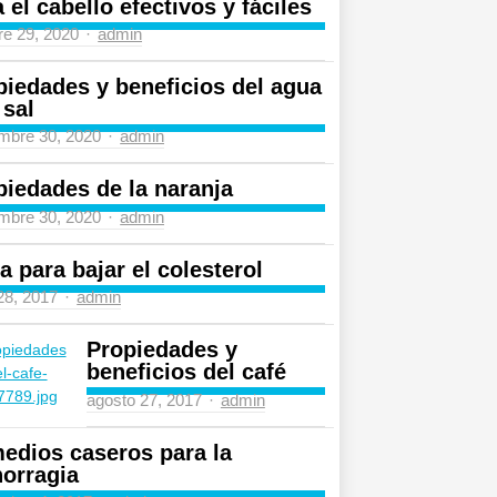
 el cabello efectivos y fáciles
Author
re 29, 2020
admin
piedades y beneficios del agua
 sal
Author
mbre 30, 2020
admin
piedades de la naranja
Author
mbre 30, 2020
admin
a para bajar el colesterol
Author
 28, 2017
admin
Propiedades y
beneficios del café
Author
agosto 27, 2017
admin
edios caseros para la
orragia