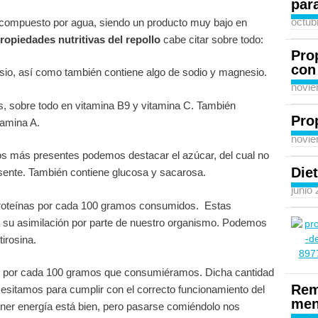
para
octub
 compuesto por agua, siendo un producto muy bajo en
ropiedades nutritivas del repollo
cabe citar sobre todo:
Pro
con
sio, así como también contiene algo de sodio y magnesio.
novie
s, sobre todo en vitamina B9 y vitamina C. También
Pro
tamina A.
novie
os más presentes podemos destacar el azúcar, del cual no
Diet
sente. También contiene glucosa y sacarosa.
junio
 proteínas por cada 100 gramos consumidos. Estas
a su asimilación por parte de nuestro organismo. Podemos
tirosina.
ías por cada 100 gramos que consumiéramos. Dicha cantidad
Rem
esitamos para cumplir con el correcto funcionamiento del
men
ener energía está bien, pero pasarse comiéndolo nos