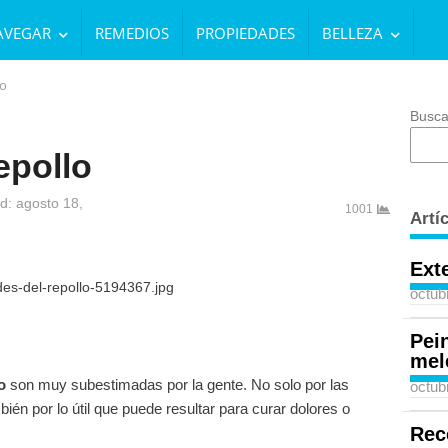
AVEGAR
REMEDIOS
PROPIEDADES
BELLEZA
lo
Busca
epollo
d: agosto 18,
1001
Artí
Ext
octub
Pei
mel
o
son muy subestimadas por la gente. No solo por las
octub
ién por lo útil que puede resultar para curar dolores o
Rec