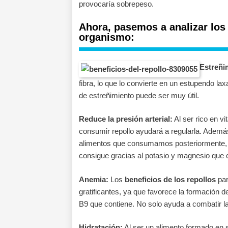
provocaría sobrepeso.
Ahora, pasemos a analizar lo
organismo:
Estreñi
fibra, lo que lo convierte en un estupendo la
de estreñimiento puede ser muy útil.
Reduce la presión arterial:
Al ser rico en vi
consumir repollo ayudará a regularla. Además
alimentos que consumamos posteriormente, m
consigue gracias al potasio y magnesio que 
Anemia:
Los
beneficios de los repollos
par
gratificantes, ya que favorece la formación d
B9 que contiene. No solo ayuda a combatir la
Hidratación:
Al ser un alimento formado en