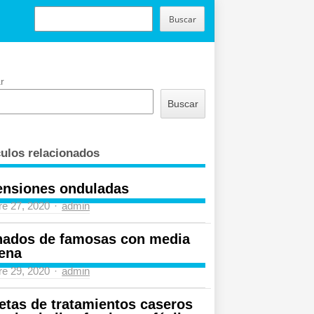
BUSCAR
Buscar
r
Buscar
culos relacionados
ensiones onduladas
Author
re 27, 2020
admin
nados de famosas con media
ena
Author
re 29, 2020
admin
etas de tratamientos caseros