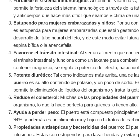
Fortalece el sistema inmunológico:
Al contener vitamina C,
permite la fortaleza del sistema inmunológico a través de la f
y anticuerpos que hace más difícil que seamos víctima de una 
Estupendo para mujeres embarazadas y niños:
Por su cont
es estupenda para mujeres embarazadas que están gestando u
desarrollo del tubo neural del feto, y de este modo evitar fut
espina bífida o la anencefalia.
Favorece el tránsito intestinal:
Al ser un alimento que contien
el tránsito intestinal y funciona como un laxante para combatir
contener magnesio, se regula la potencia del efecto, haciénd
Potente diurético:
Tal como indicamos más arriba, una de la
puerro
es su alto contenido de potasio, y un poco de sodio. Es
permite la eliminación de líquidos del organismo y tratar la gota,
Reduce el colesterol:
Muchas de las
propiedades del puer
organismo, lo que la hace perfecta para quienes lo tienen alto.
Ayuda a perder peso:
El puerro está compuesto principalmen
94%, y además es un alimento muy bajo en hidratos de carbono,
Propiedades antisépticas y bactericidas del puerro:
El pue
infusiones. Estás son estupendas para lavar heridas y evitar q