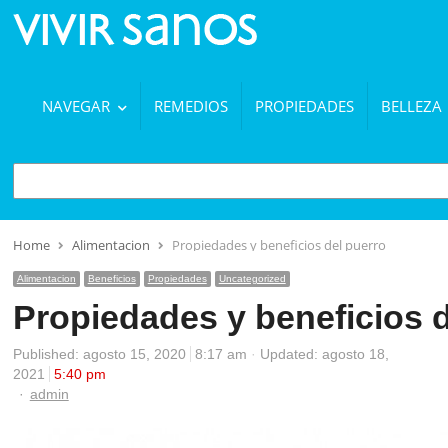
NAVEGAR
REMEDIOS
PROPIEDADES
BELLEZA
BUSCAR
Home
Alimentacion
Propiedades y beneficios del puerro
Alimentacion
Beneficios
Propiedades
Uncategorized
Propiedades y beneficios d
Published:
agosto 15, 2020
8:17 am
Updated: agosto 18,
2021
5:40 pm
Author
admin