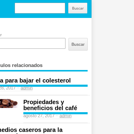
BUSCAR
Buscar
r
Buscar
culos relacionados
a para bajar el colesterol
Author
 28, 2017
admin
Propiedades y
beneficios del café
Author
agosto 27, 2017
admin
edios caseros para la