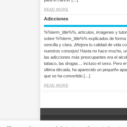
READ MORE
Adicciones
%%term_title%%, artículos, imágenes y tutor
sobre %%term_title%% explicados de forma
sencilla y clara. ¡Mejora tu calidad de vida c
nuestros consejos! Hasta no hace mucho, u
las adicciones más preocupantes era el alcoh
tabaco, las drogas… incluso el sexo. Pero en
última década, ha aparecido un pequeño apa
que se ha convertido […]
READ MORE
© 2014 Vivirsanos.com