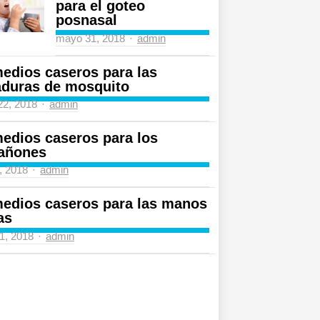
para el goteo
posnasal
Author
mayo 31, 2018
admin
edios caseros para las
aduras de mosquito
Author
 22, 2018
admin
edios caseros para los
añones
Author
4, 2018
admin
edios caseros para las manos
as
Author
31, 2018
admin