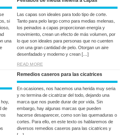
Peinados de media melena a capas
rse
Las capas son ideales para todo tipo de corte.
os, si
Tanto para pelo largo como para medias melenas,
ioso,
los peinados a capas proporcionan energía y
ad
movimiento, crean un efecto de más volumen, por
on una
lo que son ideales para personas que no cuenten
ue
con una gran cantidad de pelo. Otorgan un aire
desenfadado y moderno y crean […]
READ MORE
Remedios caseros para las cicatrices
En ocasiones, nos hacemos una herida muy seria
y no termina de cicatrizar del todo, dejando una
 hoy,
marca que nos puede durar de por vida. Sin
d de
embargo, hay algunas marcas que pueden
ros
hacerse desaparecer, como son las quemaduras o
cortes. Para ello, en este texto os hablaremos de
os
diversos remedios caseros para las cicatrices y
[…]