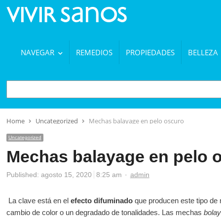
NAVEGAR
REMEDIOS
PROPIEDADES
BELLEZA
BUSCAR
Home
Uncategorized
Mechas balayage en pelo oscuro
Uncategorized
Mechas balayage en pelo 
Author
Published:
agosto 15, 2020
8:25 am
admin
La clave está en el
efecto difuminado
que producen este tipo de 
cambio de color o un degradado de tonalidades. Las mechas
bola