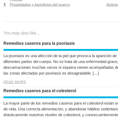
Navegación
Previous
Next
Propiedades y beneficios del puerro
Actime
de
post:
post:
entradas
You may also like...
Remedios caseros para la psoriasis
La psoriasis es una afección de la piel que provoca la aparición d
diferentes partes del cuerpo. No se trata de una enfermedad grave,
descamaciones muchas veces ni siquiera vienen acompañadas de p
las zonas afectadas por psoriasis es desagradable, […]
READ MORE
Remedios caseros para el colesterol
La mayor parte de los remedios caseros para el colesterol están or
de vida. Una correcta alimentación, y abandonar hábitos sedentario
drásticamente nuestros niveles de colesterol, y consecuentemente 